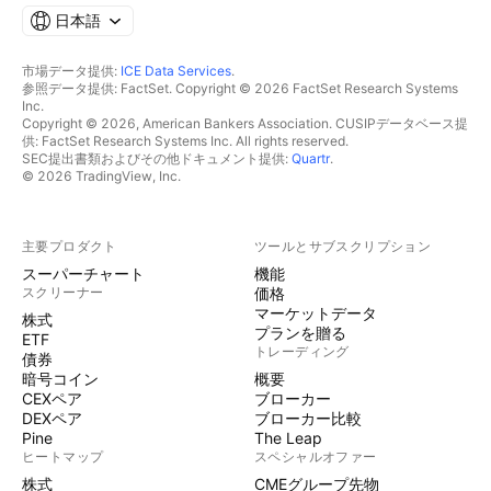
日本語
市場データ提供:
ICE Data Services
.
参照データ提供: FactSet. Copyright © 2026 FactSet Research Systems
Inc.
Copyright © 2026, American Bankers Association. CUSIPデータベース提
供: FactSet Research Systems Inc. All rights reserved.
SEC提出書類およびその他ドキュメント提供:
Quartr
.
© 2026 TradingView, Inc.
主要プロダクト
ツールとサブスクリプション
スーパーチャート
機能
スクリーナー
価格
マーケットデータ
株式
プランを贈る
ETF
トレーディング
債券
暗号コイン
概要
CEXペア
ブローカー
DEXペア
ブローカー比較
Pine
The Leap
ヒートマップ
スペシャルオファー
株式
CMEグループ先物