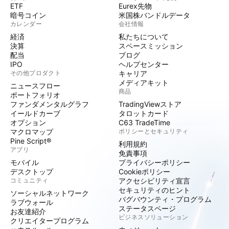
ETF
Eurex先物
暗号コイン
米国株バンドルデータ
カレンダー
会社情報
経済
私たちについて
決算
スペースミッション
配当
ブログ
IPO
ヘルプセンター
その他プロダクト
キャリア
メディアキット
ニュースフロー
商品
ポートフォリオ
ファンダメンタルグラフ
TradingViewストア
イールドカーブ
タロットカード
オプション
C63 TradeTime
マクロマップ
ポリシーとセキュリティ
Pine Script®
利用規約
アプリ
免責事項
モバイル
プライバシーポリシー
デスクトップ
Cookieポリシー
コミュニティ
アクセシビリティ宣言
セキュリティのヒント
ソーシャルネットワーク
バグバウンティ・プログラム
ラブウォール
ステータスページ
お友達紹介
ビジネスソリューション
クリエイタープログラム