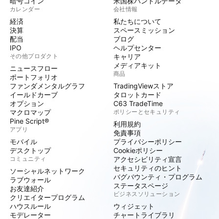
暗号コイン
米国株バンドルデータ
カレンダー
会社情報
経済
私たちについて
決算
スペースミッション
配当
ブログ
IPO
ヘルプセンター
その他プロダクト
キャリア
メディアキット
ニュースフロー
商品
ポートフォリオ
ファンダメンタルグラフ
TradingViewストア
イールドカーブ
タロットカード
オプション
C63 TradeTime
マクロマップ
ポリシーとセキュリティ
Pine Script®
利用規約
アプリ
免責事項
モバイル
プライバシーポリシー
デスクトップ
Cookieポリシー
コミュニティ
アクセシビリティ宣言
セキュリティのヒント
ソーシャルネットワーク
バグバウンティ・プログラム
ラブウォール
ステータスページ
お友達紹介
ビジネスソリューション
クリエイタープログラム
ハウスルール
ウィジェット
モデレーター
チャートライブラリ