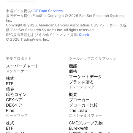
市場データ提供:
ICE Data Services
.
参照データ提供: FactSet. Copyright © 2026 FactSet Research Systems
Inc.
Copyright © 2026, American Bankers Association. CUSIPデータベース提
供: FactSet Research Systems Inc. All rights reserved.
SEC提出書類およびその他ドキュメント提供:
Quartr
.
© 2026 TradingView, Inc.
主要プロダクト
ツールとサブスクリプション
スーパーチャート
機能
スクリーナー
価格
マーケットデータ
株式
プランを贈る
ETF
トレーディング
債券
暗号コイン
概要
CEXペア
ブローカー
DEXペア
ブローカー比較
Pine
The Leap
ヒートマップ
スペシャルオファー
株式
CMEグループ先物
ETF
Eurex先物