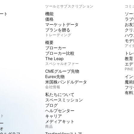
ト
ツールとサブスクリプション
コミ
ート
機能
ソー
価格
ラブ
マーケットデータ
お友
プランを贈る
クリ
トレーディング
ハウ
モデ
概要
アイ
ブローカー
ブローカー比較
トレ
The Leap
教育
スペシャルオファー
エデ
PINE
CMEグループ先物
Eurex先物
イン
米国株バンドルデータ
魔術
会社情報
フリ
有料
私たちについて
スペースミッション
ブログ
ヘルプセンター
クト
キャリア
メディアキット
ー
商品
オ
タルグラフ
TradingViewストア