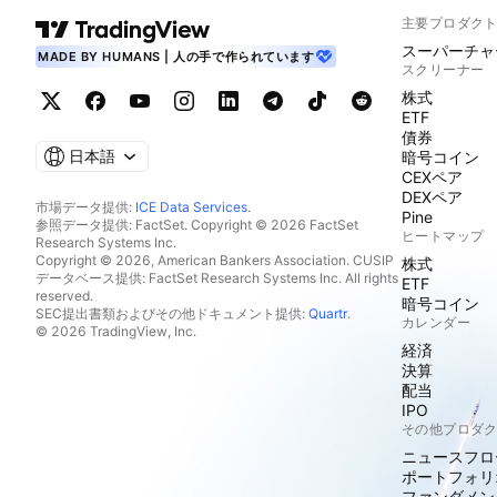
主要プロダク
スーパーチャ
MADE BY HUMANS | 人の手で作られています
スクリーナー
株式
ETF
債券
日本語
暗号コイン
CEXペア
DEXペア
市場データ提供:
ICE Data Services
.
Pine
参照データ提供: FactSet. Copyright © 2026 FactSet
ヒートマップ
Research Systems Inc.
Copyright © 2026, American Bankers Association. CUSIP
株式
データベース提供: FactSet Research Systems Inc. All rights
ETF
reserved.
暗号コイン
SEC提出書類およびその他ドキュメント提供:
Quartr
.
カレンダー
© 2026 TradingView, Inc.
経済
決算
配当
IPO
その他プロダ
ニュースフロ
ポートフォリ
ファンダメン