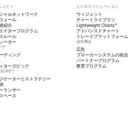
ュニティ
ビジネスソリューション
シャルネットワーク
ウィジェット
ウォール
チャートライブラリ
達紹介
Lightweight Charts™
エイタープログラム
アドバンスドチャート
スルール
トレードプラットフォーム
レーター
成長機会
デア
広告
ーディング
ブローカーシステムの統合
パートナープログラム
ィターズピック
教育プログラム
 SCRIPT
ジケーターとストラテジー
師
ーランサー
スペース