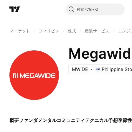
検索
マーケット
/
フィリピン
/
株式
/
産業サービス
/
エンジ
Megawide
MWIDE
Philippine S
概要
ファンダメンタル
コミュニティ
テクニカル
予想
季節性