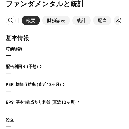
ファンダメンタルと統計
概要
財務諸表
統計
配当
決算
その他
基本情報
時価総額
—
配当利回り (予想)
—
PER: 株価収益率 (直近12ヶ月)
—
EPS: 基本1株当たり利益 (直近12ヶ月)
—
設立
—