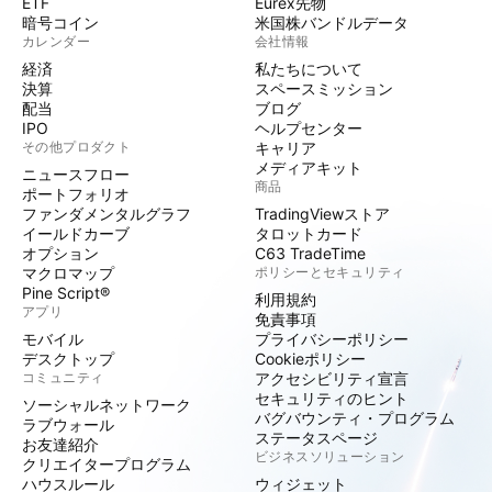
ETF
Eurex先物
暗号コイン
米国株バンドルデータ
カレンダー
会社情報
経済
私たちについて
決算
スペースミッション
配当
ブログ
IPO
ヘルプセンター
その他プロダクト
キャリア
メディアキット
ニュースフロー
商品
ポートフォリオ
ファンダメンタルグラフ
TradingViewストア
イールドカーブ
タロットカード
オプション
C63 TradeTime
マクロマップ
ポリシーとセキュリティ
Pine Script®
利用規約
アプリ
免責事項
モバイル
プライバシーポリシー
デスクトップ
Cookieポリシー
コミュニティ
アクセシビリティ宣言
セキュリティのヒント
ソーシャルネットワーク
バグバウンティ・プログラム
ラブウォール
ステータスページ
お友達紹介
ビジネスソリューション
クリエイタープログラム
ハウスルール
ウィジェット