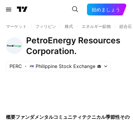
始めましょう
マーケット
/
フィリピン
/
株式
/
エネルギー鉱物
/
総合石
PetroEnergy Resources
Corporation.
PERC
Philippine Stock Exchange
概要
ファンダメンタル
コミュニティ
テクニカル
季節性
その