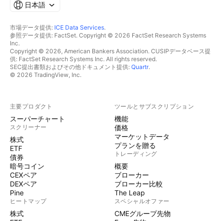
日本語
市場データ提供:
ICE Data Services
.
参照データ提供: FactSet. Copyright © 2026 FactSet Research Systems
Inc.
Copyright © 2026, American Bankers Association. CUSIPデータベース提
供: FactSet Research Systems Inc. All rights reserved.
SEC提出書類およびその他ドキュメント提供:
Quartr
.
© 2026 TradingView, Inc.
主要プロダクト
ツールとサブスクリプション
スーパーチャート
機能
スクリーナー
価格
マーケットデータ
株式
プランを贈る
ETF
トレーディング
債券
暗号コイン
概要
CEXペア
ブローカー
DEXペア
ブローカー比較
Pine
The Leap
ヒートマップ
スペシャルオファー
株式
CMEグループ先物