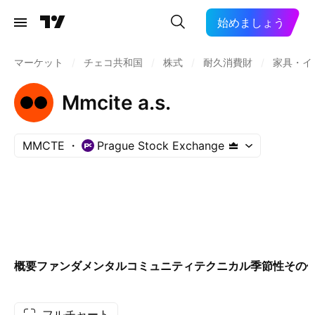
始めましょう
マーケット
/
チェコ共和国
/
株式
/
耐久消費財
/
家具・イ
Mmcite a.s.
MMCTE
Prague Stock Exchange
概要
ファンダメンタル
コミュニティ
テクニカル
季節性
その
フルチャート