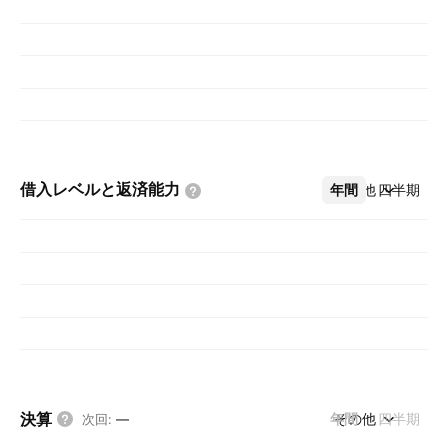
借入レベルと返済能力
年間
その他
四半期
決算
年間
その他
四半期
次回
:
—