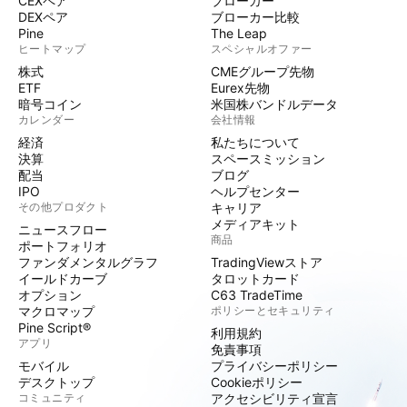
CEXペア
ブローカー
DEXペア
ブローカー比較
Pine
The Leap
ヒートマップ
スペシャルオファー
株式
CMEグループ先物
ETF
Eurex先物
暗号コイン
米国株バンドルデータ
カレンダー
会社情報
経済
私たちについて
決算
スペースミッション
配当
ブログ
IPO
ヘルプセンター
その他プロダクト
キャリア
メディアキット
ニュースフロー
商品
ポートフォリオ
ファンダメンタルグラフ
TradingViewストア
イールドカーブ
タロットカード
オプション
C63 TradeTime
マクロマップ
ポリシーとセキュリティ
Pine Script®
利用規約
アプリ
免責事項
モバイル
プライバシーポリシー
デスクトップ
Cookieポリシー
コミュニティ
アクセシビリティ宣言