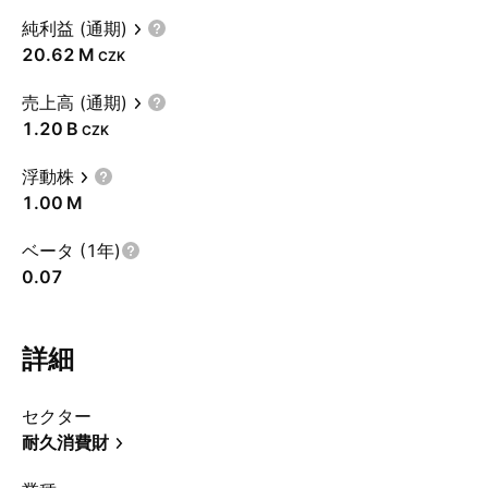
純利益 (通期)
‪20.62 M‬
CZK
売上高 (通期)
‪1.20 B‬
CZK
浮動株
‪1.00 M‬
ベータ (1年)
0.07
詳細
セクター
耐久消費財