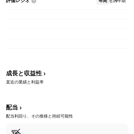
評価レシオ
年間
その他
四半期
成長と収益性
直近の業績と利益率
配当
配当利回り、その推移と持続可能性