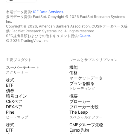
市場データ提供:
ICE Data Services
.
参照データ提供: FactSet. Copyright © 2026 FactSet Research Systems
Inc.
Copyright © 2026, American Bankers Association. CUSIPデータベース提
供: FactSet Research Systems Inc. All rights reserved.
SEC提出書類およびその他ドキュメント提供:
Quartr
.
© 2026 TradingView, Inc.
主要プロダクト
ツールとサブスクリプション
スーパーチャート
機能
スクリーナー
価格
マーケットデータ
株式
プランを贈る
ETF
トレーディング
債券
暗号コイン
概要
CEXペア
ブローカー
DEXペア
ブローカー比較
Pine
The Leap
ヒートマップ
スペシャルオファー
株式
CMEグループ先物
ETF
Eurex先物