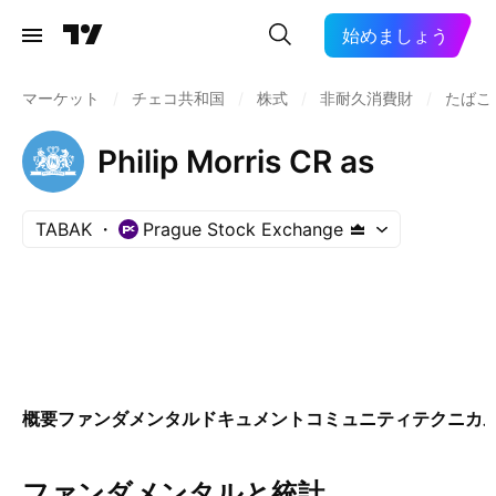
始めましょう
マーケット
/
チェコ共和国
/
株式
/
非耐久消費財
/
たばこ
Philip Morris CR as
TABAK
Prague Stock Exchange
概要
ファンダメンタル
ドキュメント
コミュニティ
テクニカ
ファンダメンタルと統計