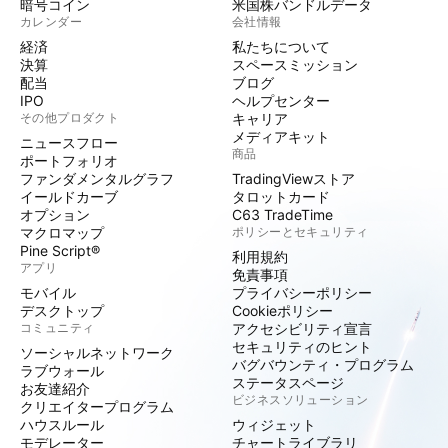
暗号コイン
米国株バンドルデータ
カレンダー
会社情報
経済
私たちについて
決算
スペースミッション
配当
ブログ
IPO
ヘルプセンター
その他プロダクト
キャリア
メディアキット
ニュースフロー
商品
ポートフォリオ
ファンダメンタルグラフ
TradingViewストア
イールドカーブ
タロットカード
オプション
C63 TradeTime
マクロマップ
ポリシーとセキュリティ
Pine Script®
利用規約
アプリ
免責事項
モバイル
プライバシーポリシー
デスクトップ
Cookieポリシー
コミュニティ
アクセシビリティ宣言
セキュリティのヒント
ソーシャルネットワーク
バグバウンティ・プログラム
ラブウォール
ステータスページ
お友達紹介
ビジネスソリューション
クリエイタープログラム
ハウスルール
ウィジェット
モデレーター
チャートライブラリ