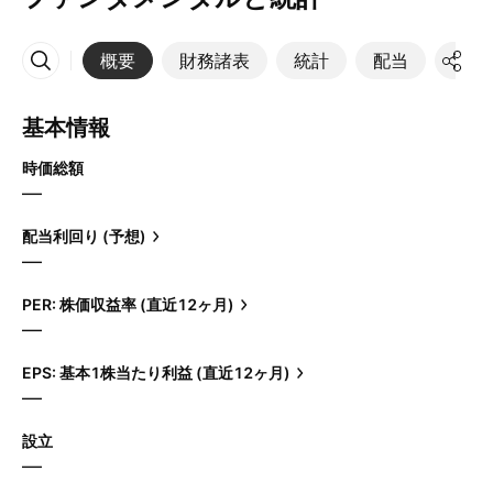
概要
財務諸表
統計
配当
決算
その他
基本情報
時価総額
—
配当利回り (予想)
—
PER: 株価収益率 (直近12ヶ月)
—
EPS: 基本1株当たり利益 (直近12ヶ月)
—
設立
—