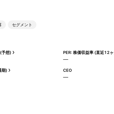
算
セグメント
(予想)
PER: 株価収益率 (直近12ヶ
—
通期)
CEO
—