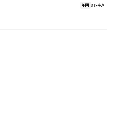
年間
その他
四半期