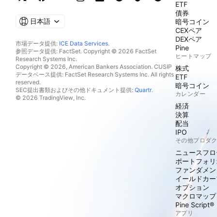
ETF
債券
日本語
暗号コイン
CEXペア
DEXペア
市場データ提供:
ICE Data Services
.
Pine
参照データ提供: FactSet. Copyright © 2026 FactSet
ヒートマップ
Research Systems Inc.
Copyright © 2026, American Bankers Association. CUSIP
株式
データベース提供: FactSet Research Systems Inc. All rights
ETF
reserved.
暗号コイン
SEC提出書類およびその他ドキュメント提供:
Quartr
.
カレンダー
© 2026 TradingView, Inc.
経済
決算
配当
IPO
その他プロダ
ニュースフロ
ポートフォリ
ファンダメン
イールドカー
オプション
マクロマップ
Pine Script®
アプリ