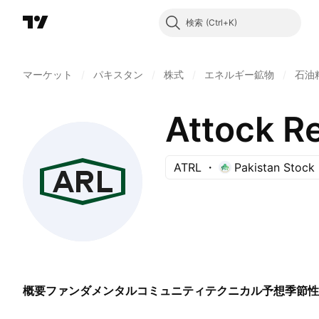
検索
マーケット
/
パキスタン
/
株式
/
エネルギー鉱物
/
石油
Attock Re
ATRL
Pakistan Stock
概要
ファンダメンタル
コミュニティ
テクニカル
予想
季節性