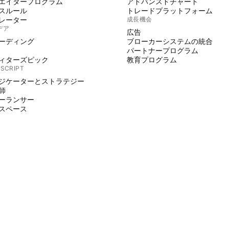
エイタープログラム
アドバンスドチャート
スルール
トレードプラットフォーム
レーター
成長機会
デア
広告
ーディング
ブローカーシステムの統合
パートナープログラム
ィターズピック
教育プログラム
 SCRIPT
ジケーターとストラテジー
師
ーランサー
スペース