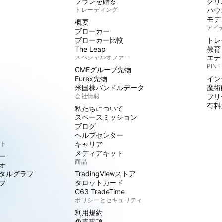
プランを贈る
クリ
トレーディング
ハウ
モデ
概要
アイ
ブローカー
ブローカー比較
トレ
The Leap
教育
スペシャルオファー
エデ
PINE
CMEグループ先物
Eurex先物
イン
米国株バンドルデータ
魔術
会社情報
フリ
有料
私たちについて
スペースミッション
ブログ
ヘルプセンター
クト
キャリア
メディアキット
ー
商品
オ
タルグラフ
TradingViewストア
ブ
タロットカード
C63 TradeTime
ポリシーとセキュリティ
利用規約
免責事項