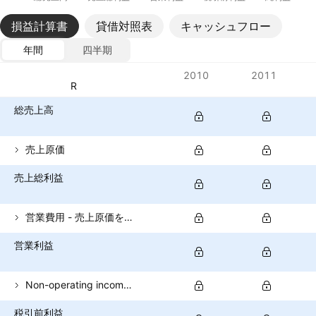
損益計算書
貸借対照表
キャッシュフロー
年間
四半期
指標
2010
2011
通貨: PKR
総売上高
売上原価
売上総利益
営業費用 - 売上原価を除く
営業利益
Non-operating income (total)
税引前利益