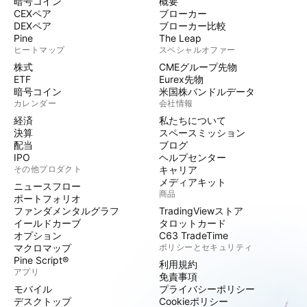
暗号コイン
概要
CEXペア
ブローカー
DEXペア
ブローカー比較
Pine
The Leap
ヒートマップ
スペシャルオファー
株式
CMEグループ先物
ETF
Eurex先物
暗号コイン
米国株バンドルデータ
カレンダー
会社情報
経済
私たちについて
決算
スペースミッション
配当
ブログ
IPO
ヘルプセンター
その他プロダクト
キャリア
メディアキット
ニュースフロー
商品
ポートフォリオ
ファンダメンタルグラフ
TradingViewストア
イールドカーブ
タロットカード
オプション
C63 TradeTime
マクロマップ
ポリシーとセキュリティ
Pine Script®
利用規約
アプリ
免責事項
モバイル
プライバシーポリシー
デスクトップ
Cookieポリシー