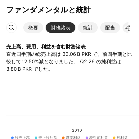
ファンダメンタルと統計
概要
財務諸表
統計
配当
決算
その他
売上高、費用、利益を含む財務諸表
直近四半期の総売上高は ‪33.06 B‬ PKR で、前四半期と比
較して12.50%減となりました。 Q2 26 の純利益は
‪3.80 B‬ PKR でした。
2010
総売上高
売上総利益
営業利益
税引前利益
純利益