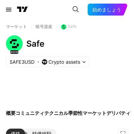
始めましょう
Safe
マーケット
/
暗号資産
/
Safe
#318
SAFE3USD
Crypto assets
概要
コミュニティ
テクニカル
季節性
マーケット
デリバティ
価格
その他
時価総額