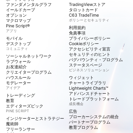
ファンダメンタルグラフ
TradingViewストア
イールドカーブ
タロットカード
オプション
C63 TradeTime
マクロマップ
ポリシーとセキュリティ
Pine Script®
利用規約
アプリ
免責事項
モバイル
プライバシーポリシー
デスクトップ
Cookieポリシー
コミュニティ
アクセシビリティ宣言
セキュリティのヒント
ソーシャルネットワーク
バグバウンティ・プログラム
ラブウォール
ステータスページ
お友達紹介
ビジネスソリューション
クリエイタープログラム
ハウスルール
ウィジェット
モデレーター
チャートライブラリ
アイデア
Lightweight Charts™
アドバンスドチャート
トレーディング
トレードプラットフォーム
教育
成長機会
エディターズピック
PINE SCRIPT
広告
ブローカーシステムの統合
インジケーターとストラテジー
パートナープログラム
魔術師
教育プログラム
フリーランサー