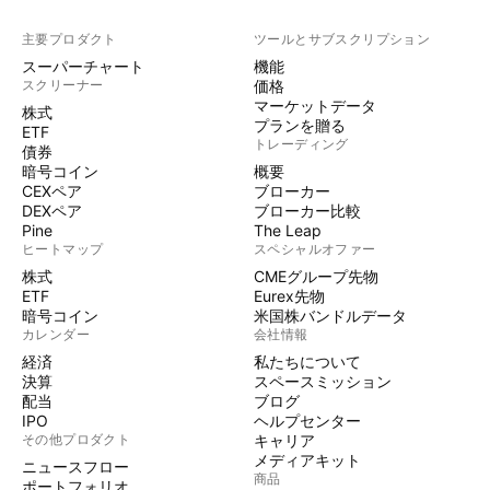
主要プロダクト
ツールとサブスクリプション
スーパーチャート
機能
スクリーナー
価格
マーケットデータ
株式
プランを贈る
ETF
トレーディング
債券
暗号コイン
概要
CEXペア
ブローカー
DEXペア
ブローカー比較
Pine
The Leap
ヒートマップ
スペシャルオファー
株式
CMEグループ先物
ETF
Eurex先物
暗号コイン
米国株バンドルデータ
カレンダー
会社情報
経済
私たちについて
決算
スペースミッション
配当
ブログ
IPO
ヘルプセンター
その他プロダクト
キャリア
メディアキット
ニュースフロー
商品
ポートフォリオ