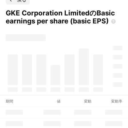
GKE Corporation LimitedのBasic
earnings per share (basic
EPS)
期間
値
変動
変動率