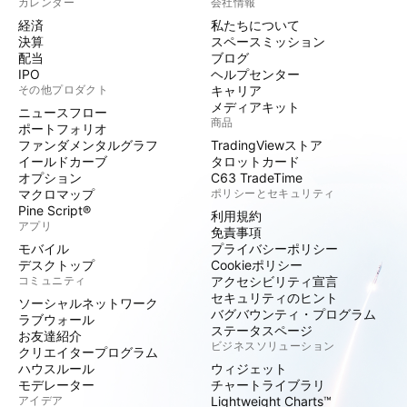
カレンダー
会社情報
経済
私たちについて
決算
スペースミッション
配当
ブログ
IPO
ヘルプセンター
その他プロダクト
キャリア
メディアキット
ニュースフロー
商品
ポートフォリオ
ファンダメンタルグラフ
TradingViewストア
イールドカーブ
タロットカード
オプション
C63 TradeTime
マクロマップ
ポリシーとセキュリティ
Pine Script®
利用規約
アプリ
免責事項
モバイル
プライバシーポリシー
デスクトップ
Cookieポリシー
コミュニティ
アクセシビリティ宣言
セキュリティのヒント
ソーシャルネットワーク
バグバウンティ・プログラム
ラブウォール
ステータスページ
お友達紹介
ビジネスソリューション
クリエイタープログラム
ハウスルール
ウィジェット
モデレーター
チャートライブラリ
アイデア
Lightweight Charts™