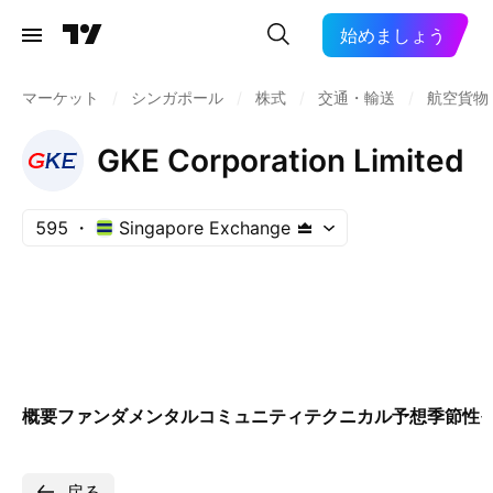
始めましょう
マーケット
/
シンガポール
/
株式
/
交通・輸送
/
航空貨物
GKE Corporation Limited
595
Singapore Exchange
概要
ファンダメンタル
コミュニティ
テクニカル
予想
季節性
戻る