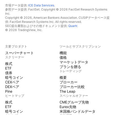
市場データ提供:
ICE Data Services
.
参照データ提供: FactSet. Copyright © 2026 FactSet Research Systems
Inc.
Copyright © 2026, American Bankers Association. CUSIPデータベース提
供: FactSet Research Systems Inc. All rights reserved.
SEC提出書類およびその他ドキュメント提供:
Quartr
.
© 2026 TradingView, Inc.
主要プロダクト
ツールとサブスクリプション
スーパーチャート
機能
スクリーナー
価格
マーケットデータ
株式
プランを贈る
ETF
トレーディング
債券
暗号コイン
概要
CEXペア
ブローカー
DEXペア
ブローカー比較
Pine
The Leap
ヒートマップ
スペシャルオファー
株式
CMEグループ先物
ETF
Eurex先物
暗号コイン
米国株バンドルデータ