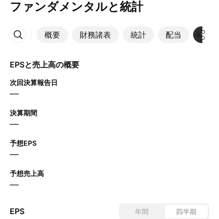
ファンダメンタルと統計
概要
財務諸表
統計
配当
決算
その他
EPSと売上高の概要
次回決算報告日
—
決算期間
—
予想EPS
—
予想売上高
—
EPS
年間
四半期