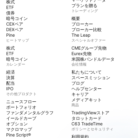
株式
プランを贈る
ETF
トレーディング
債券
暗号コイン
概要
CEXペア
ブローカー
DEXペア
ブローカー比較
Pine
The Leap
ヒートマップ
スペシャルオファー
株式
CMEグループ先物
ETF
Eurex先物
暗号コイン
米国株バンドルデータ
カレンダー
会社情報
経済
私たちについて
決算
スペースミッション
配当
ブログ
IPO
ヘルプセンター
その他プロダクト
キャリア
メディアキット
ニュースフロー
商品
ポートフォリオ
ファンダメンタルグラフ
TradingViewストア
イールドカーブ
タロットカード
オプション
C63 TradeTime
マクロマップ
ポリシーとセキュリティ
Pine Script®
利用規約