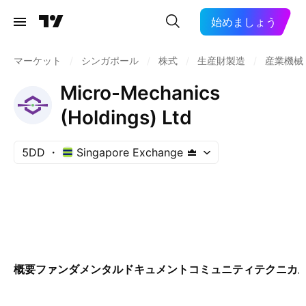
始めましょう
マーケット
/
シンガポール
/
株式
/
生産財製造
/
産業機械
Micro-Mechanics
(Holdings) Ltd
5DD
Singapore Exchange
概要
ファンダメンタル
ドキュメント
コミュニティ
テクニカ