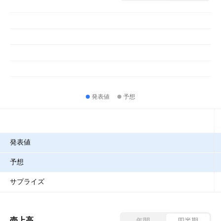
発表値
予想
指標
発表値
予想
サプライズ
売上高
年間
四半期