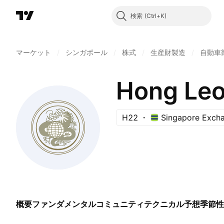
検索
マーケット
/
シンガポール
/
株式
/
生産財製造
/
自動車部
Hong Leo
H22
Singapore Exch
概要
ファンダメンタル
コミュニティ
テクニカル
予想
季節性