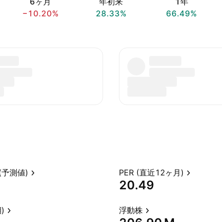
6ヶ月
年初来
1年
−10.20%
28.33%
66.49%
(予測値)
PER (直近12ヶ月)
20.49
)
浮動株