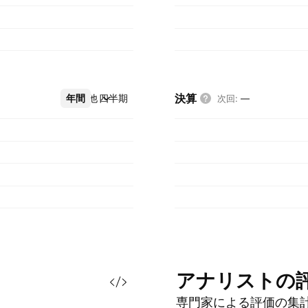
決算
年間
その他
四半期
次回
:
—
アナリストの
専門家による評価の集