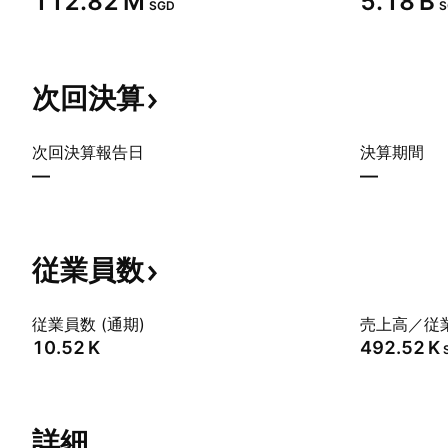
‪112.82 M‬
‪5.18 B‬
SGD
S
次回決算
次回決算報告日
決算期間
—
—
従業員数
従業員数 (通期)
売上高／従業
‪10.52 K‬
‪492.52 K‬
詳細