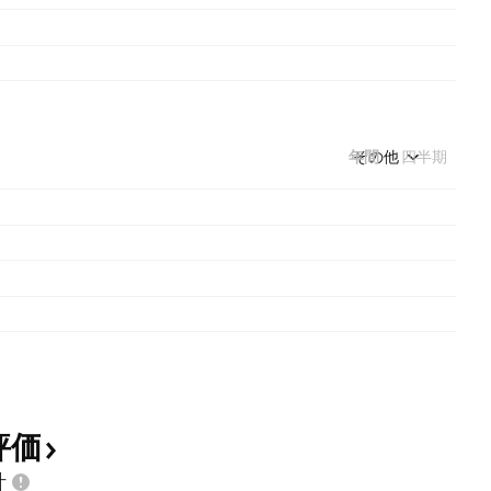
年間
その他
四半期
評価
計