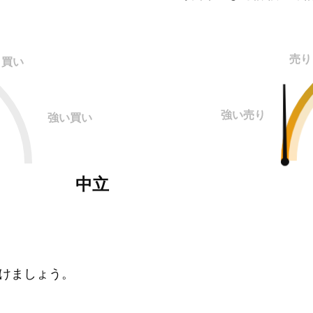
売り
買い
強い売り
強い買い
中立
けましょう。