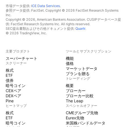
市場データ提供:
ICE Data Services
.
参照データ提供: FactSet. Copyright © 2026 FactSet Research Systems
Inc.
Copyright © 2026, American Bankers Association. CUSIPデータベース提
供: FactSet Research Systems Inc. All rights reserved.
SEC提出書類およびその他ドキュメント提供:
Quartr
.
© 2026 TradingView, Inc.
主要プロダクト
ツールとサブスクリプション
スーパーチャート
機能
スクリーナー
価格
マーケットデータ
株式
プランを贈る
ETF
トレーディング
債券
暗号コイン
概要
CEXペア
ブローカー
DEXペア
ブローカー比較
Pine
The Leap
ヒートマップ
スペシャルオファー
株式
CMEグループ先物
ETF
Eurex先物
暗号コイン
米国株バンドルデータ