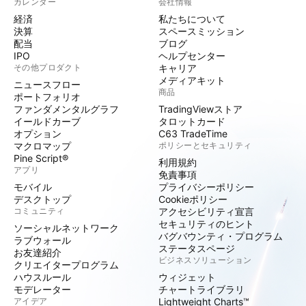
カレンダー
会社情報
経済
私たちについて
決算
スペースミッション
配当
ブログ
IPO
ヘルプセンター
その他プロダクト
キャリア
メディアキット
ニュースフロー
商品
ポートフォリオ
ファンダメンタルグラフ
TradingViewストア
イールドカーブ
タロットカード
オプション
C63 TradeTime
マクロマップ
ポリシーとセキュリティ
Pine Script®
利用規約
アプリ
免責事項
モバイル
プライバシーポリシー
デスクトップ
Cookieポリシー
コミュニティ
アクセシビリティ宣言
セキュリティのヒント
ソーシャルネットワーク
バグバウンティ・プログラム
ラブウォール
ステータスページ
お友達紹介
ビジネスソリューション
クリエイタープログラム
ハウスルール
ウィジェット
モデレーター
チャートライブラリ
アイデア
Lightweight Charts™