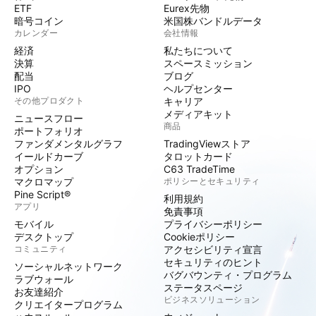
ETF
Eurex先物
暗号コイン
米国株バンドルデータ
カレンダー
会社情報
経済
私たちについて
決算
スペースミッション
配当
ブログ
IPO
ヘルプセンター
その他プロダクト
キャリア
メディアキット
ニュースフロー
商品
ポートフォリオ
ファンダメンタルグラフ
TradingViewストア
イールドカーブ
タロットカード
オプション
C63 TradeTime
マクロマップ
ポリシーとセキュリティ
Pine Script®
利用規約
アプリ
免責事項
モバイル
プライバシーポリシー
デスクトップ
Cookieポリシー
コミュニティ
アクセシビリティ宣言
セキュリティのヒント
ソーシャルネットワーク
バグバウンティ・プログラム
ラブウォール
ステータスページ
お友達紹介
ビジネスソリューション
クリエイタープログラム