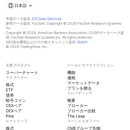
日本語
市場データ提供:
ICE Data Services
.
参照データ提供: FactSet. Copyright © 2026 FactSet Research Systems
Inc.
Copyright © 2026, American Bankers Association. CUSIPデータベース提
供: FactSet Research Systems Inc. All rights reserved.
SEC提出書類およびその他ドキュメント提供:
Quartr
.
© 2026 TradingView, Inc.
主要プロダクト
ツールとサブスクリプション
スーパーチャート
機能
スクリーナー
価格
マーケットデータ
株式
プランを贈る
ETF
トレーディング
債券
暗号コイン
概要
CEXペア
ブローカー
DEXペア
ブローカー比較
Pine
The Leap
ヒートマップ
スペシャルオファー
株式
CMEグループ先物