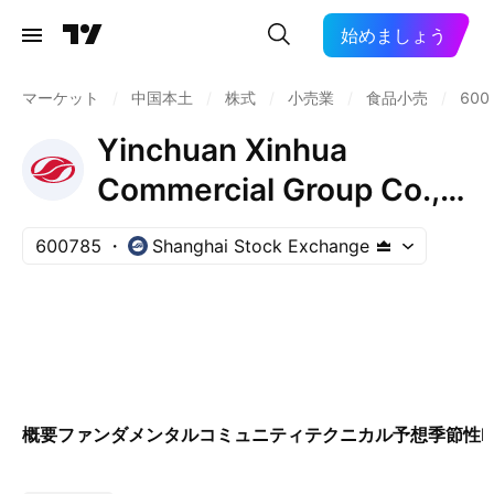
始めましょう
マーケット
/
中国本土
/
株式
/
小売業
/
食品小売
/
600
Yinchuan Xinhua
Commercial Group Co.,
Ltd. Class A
600785
Shanghai Stock Exchange
概要
ファンダメンタル
コミュニティ
テクニカル
予想
季節性
E