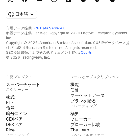
日本語
市場データ提供:
ICE Data Services
.
参照データ提供: FactSet. Copyright © 2026 FactSet Research Systems
Inc.
Copyright © 2026, American Bankers Association. CUSIPデータベース提
供: FactSet Research Systems Inc. All rights reserved.
SEC提出書類およびその他ドキュメント提供:
Quartr
.
© 2026 TradingView, Inc.
主要プロダクト
ツールとサブスクリプション
スーパーチャート
機能
スクリーナー
価格
マーケットデータ
株式
プランを贈る
ETF
トレーディング
債券
暗号コイン
概要
CEXペア
ブローカー
DEXペア
ブローカー比較
Pine
The Leap
ヒートマップ
スペシャルオファー