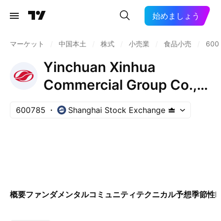
始めましょう
マーケット
/
中国本土
/
株式
/
小売業
/
食品小売
/
600
Yinchuan Xinhua
Commercial Group Co.,
Ltd. Class A
600785
Shanghai Stock Exchange
概要
ファンダメンタル
コミュニティ
テクニカル
予想
季節性
E