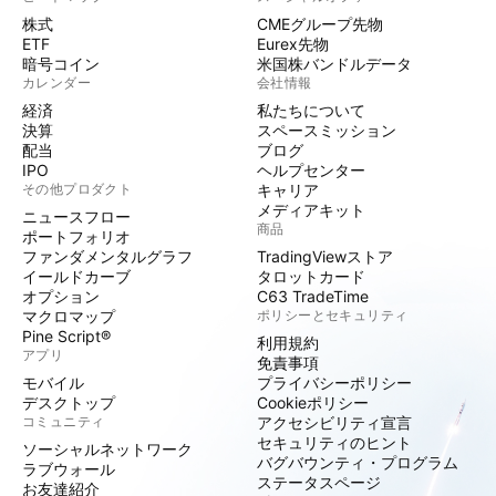
株式
CMEグループ先物
ETF
Eurex先物
暗号コイン
米国株バンドルデータ
カレンダー
会社情報
経済
私たちについて
決算
スペースミッション
配当
ブログ
IPO
ヘルプセンター
その他プロダクト
キャリア
メディアキット
ニュースフロー
商品
ポートフォリオ
ファンダメンタルグラフ
TradingViewストア
イールドカーブ
タロットカード
オプション
C63 TradeTime
マクロマップ
ポリシーとセキュリティ
Pine Script®
利用規約
アプリ
免責事項
モバイル
プライバシーポリシー
デスクトップ
Cookieポリシー
コミュニティ
アクセシビリティ宣言
セキュリティのヒント
ソーシャルネットワーク
バグバウンティ・プログラム
ラブウォール
ステータスページ
お友達紹介