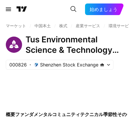
始めましょう
マーケット
/
中国本土
/
株式
/
産業サービス
/
環境サービ
Tus Environmental
Science & Technology
Development Co., Ltd.
000826
Shenzhen Stock Exchange
Class A
概要
ファンダメンタル
コミュニティ
テクニカル
季節性
その