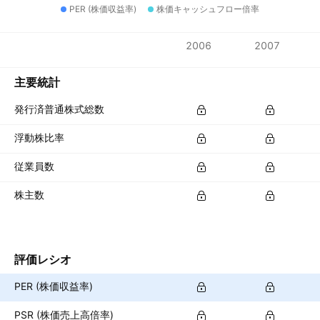
PER (株価収益率)
株価キャッシュフロー倍率
指標
2006
2007
通貨: CNY
主要統計
発行済普通株式総数
浮動株比率
従業員数
株主数
評価レシオ
PER (株価収益率)
PSR (株価売上高倍率)