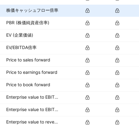
株価キャッシュフロー倍率
PBR (株価純資産倍率)
EV (企業価値)
EV/EBITDA倍率
Price to sales forward
Price to earnings forward
Price to book forward
Enterprise value to EBITDA forward
Enterprise value to EBIT forward
Enterprise value to revenue forward