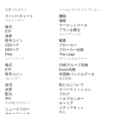
主要プロダクト
ツールとサブスクリプション
スーパーチャート
機能
スクリーナー
価格
マーケットデータ
株式
プランを贈る
ETF
トレーディング
債券
暗号コイン
概要
CEXペア
ブローカー
DEXペア
ブローカー比較
Pine
The Leap
ヒートマップ
スペシャルオファー
株式
CMEグループ先物
ETF
Eurex先物
暗号コイン
米国株バンドルデータ
カレンダー
会社情報
経済
私たちについて
決算
スペースミッション
配当
ブログ
IPO
ヘルプセンター
その他プロダクト
キャリア
メディアキット
ニュースフロー
商品
ポートフォリオ