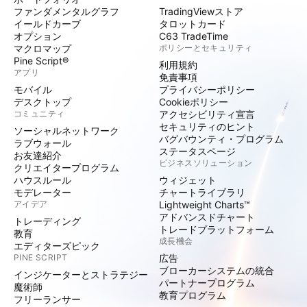
ファンダメンタルグラフ
TradingViewストア
イールドカーブ
タロットカード
オプション
C63 TradeTime
マクロマップ
ポリシーとセキュリティ
Pine Script®
利用規約
アプリ
免責事項
モバイル
プライバシーポリシー
デスクトップ
Cookieポリシー
コミュニティ
アクセシビリティ宣言
セキュリティのヒント
ソーシャルネットワーク
バグバウンティ・プログラム
ラブウォール
ステータスページ
お友達紹介
ビジネスソリューション
クリエイタープログラム
ハウスルール
ウィジェット
モデレーター
チャートライブラリ
アイデア
Lightweight Charts™
アドバンスドチャート
トレーディング
トレードプラットフォーム
教育
成長機会
エディターズピック
PINE SCRIPT
広告
ブローカーシステムの統合
インジケーターとストラテジー
パートナープログラム
魔術師
教育プログラム
フリーランサー