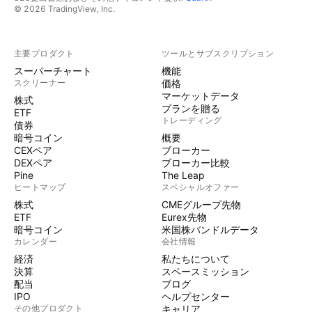
© 2026 TradingView, Inc.
主要プロダクト
ツールとサブスクリプション
スーパーチャート
機能
スクリーナー
価格
マーケットデータ
株式
プランを贈る
ETF
トレーディング
債券
暗号コイン
概要
CEXペア
ブローカー
DEXペア
ブローカー比較
Pine
The Leap
ヒートマップ
スペシャルオファー
株式
CMEグループ先物
ETF
Eurex先物
暗号コイン
米国株バンドルデータ
カレンダー
会社情報
経済
私たちについて
決算
スペースミッション
配当
ブログ
IPO
ヘルプセンター
その他プロダクト
キャリア