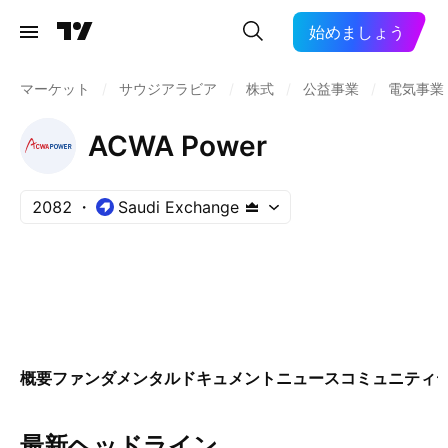
始めましょう
マーケット
/
サウジアラビア
/
株式
/
公益事業
/
電気事業
ACWA Power
2082
Saudi Exchange
概要
ファンダメンタル
ドキュメント
ニュース
コミュニティ
最新ヘッドライン