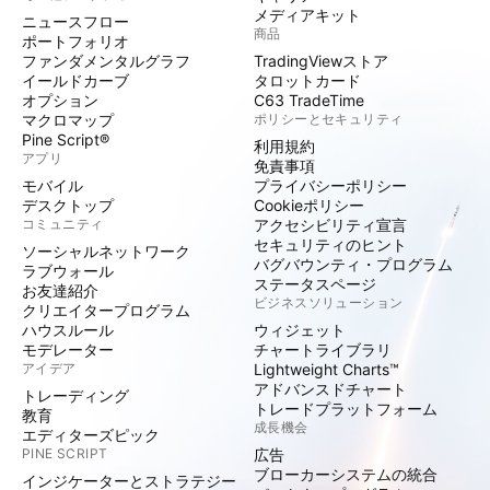
メディアキット
ニュースフロー
商品
ポートフォリオ
ファンダメンタルグラフ
TradingViewストア
イールドカーブ
タロットカード
オプション
C63 TradeTime
マクロマップ
ポリシーとセキュリティ
Pine Script®
利用規約
アプリ
免責事項
モバイル
プライバシーポリシー
デスクトップ
Cookieポリシー
コミュニティ
アクセシビリティ宣言
セキュリティのヒント
ソーシャルネットワーク
バグバウンティ・プログラム
ラブウォール
ステータスページ
お友達紹介
ビジネスソリューション
クリエイタープログラム
ハウスルール
ウィジェット
モデレーター
チャートライブラリ
アイデア
Lightweight Charts™
アドバンスドチャート
トレーディング
トレードプラットフォーム
教育
成長機会
エディターズピック
PINE SCRIPT
広告
ブローカーシステムの統合
インジケーターとストラテジー