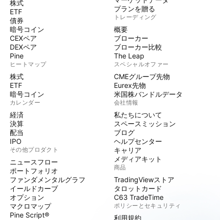
株式
プランを贈る
ETF
トレーディング
債券
暗号コイン
概要
CEXペア
ブローカー
DEXペア
ブローカー比較
Pine
The Leap
ヒートマップ
スペシャルオファー
株式
CMEグループ先物
ETF
Eurex先物
暗号コイン
米国株バンドルデータ
カレンダー
会社情報
経済
私たちについて
決算
スペースミッション
配当
ブログ
IPO
ヘルプセンター
その他プロダクト
キャリア
メディアキット
ニュースフロー
商品
ポートフォリオ
ファンダメンタルグラフ
TradingViewストア
イールドカーブ
タロットカード
オプション
C63 TradeTime
マクロマップ
ポリシーとセキュリティ
Pine Script®
利用規約