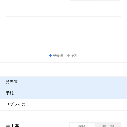
発表値
予想
指標
発表値
予想
サプライズ
売上高
年間
四半期