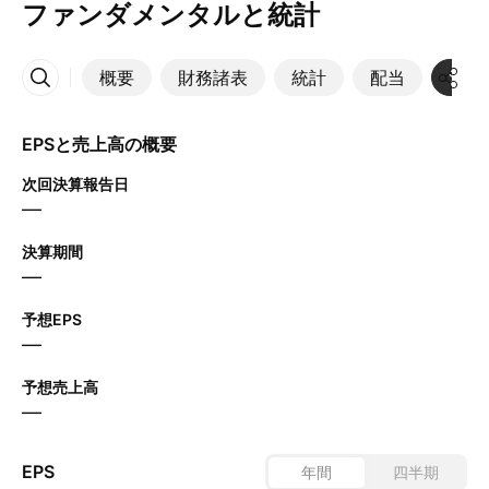
ファンダメンタルと統計
概要
財務諸表
統計
配当
決算
その他
EPSと売上高の概要
次回決算報告日
—
決算期間
—
予想EPS
—
予想売上高
—
EPS
年間
四半期