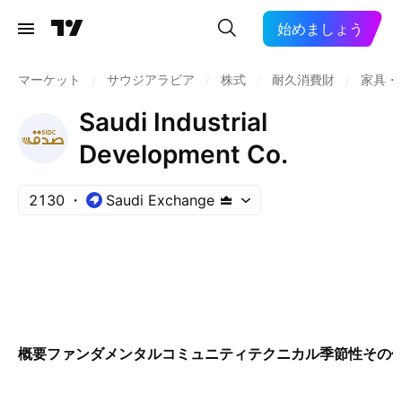
始めましょう
マーケット
/
サウジアラビア
/
株式
/
耐久消費財
/
家具・
Saudi Industrial
Development Co.
2130
Saudi Exchange
概要
ファンダメンタル
コミュニティ
テクニカル
季節性
その