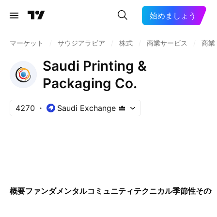
始めましょう
マーケット
/
サウジアラビア
/
株式
/
商業サービス
/
商業
Saudi Printing &
Packaging Co.
4270
Saudi Exchange
概要
ファンダメンタル
コミュニティ
テクニカル
季節性
その