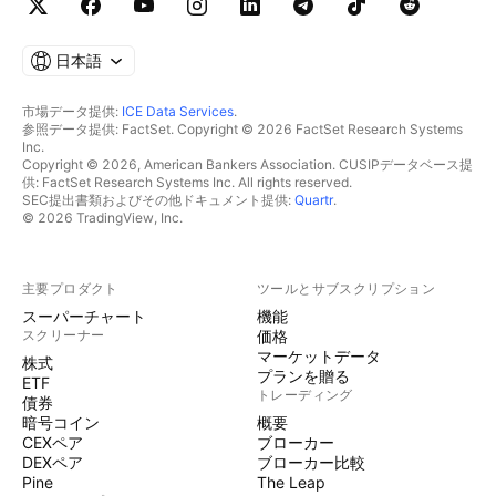
日本語
市場データ提供:
ICE Data Services
.
参照データ提供: FactSet. Copyright © 2026 FactSet Research Systems
Inc.
Copyright © 2026, American Bankers Association. CUSIPデータベース提
供: FactSet Research Systems Inc. All rights reserved.
SEC提出書類およびその他ドキュメント提供:
Quartr
.
© 2026 TradingView, Inc.
主要プロダクト
ツールとサブスクリプション
スーパーチャート
機能
スクリーナー
価格
マーケットデータ
株式
プランを贈る
ETF
トレーディング
債券
暗号コイン
概要
CEXペア
ブローカー
DEXペア
ブローカー比較
Pine
The Leap