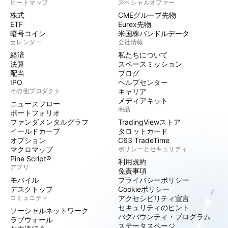
ヒートマップ
スペシャルオファー
株式
CMEグループ先物
ETF
Eurex先物
暗号コイン
米国株バンドルデータ
カレンダー
会社情報
経済
私たちについて
決算
スペースミッション
配当
ブログ
IPO
ヘルプセンター
その他プロダクト
キャリア
メディアキット
ニュースフロー
商品
ポートフォリオ
ファンダメンタルグラフ
TradingViewストア
イールドカーブ
タロットカード
オプション
C63 TradeTime
マクロマップ
ポリシーとセキュリティ
Pine Script®
利用規約
アプリ
免責事項
モバイル
プライバシーポリシー
デスクトップ
Cookieポリシー
コミュニティ
アクセシビリティ宣言
セキュリティのヒント
ソーシャルネットワーク
バグバウンティ・プログラム
ラブウォール
ステータスページ