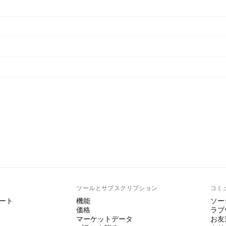
ト
ツールとサブスクリプション
コミ
ート
機能
ソー
価格
ラブ
マーケットデータ
お友