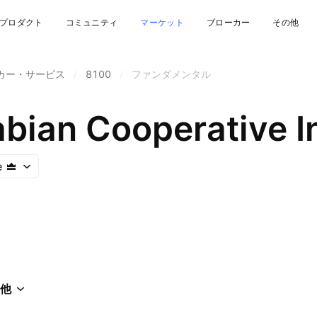
プロダクト
コミュニティ
マーケット
ブローカー
その他
カー・サービス
/
8100
/
ファンダメンタル
abian Cooperative I
e
他