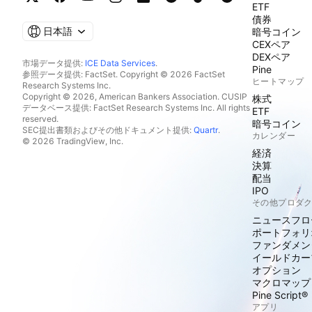
ETF
債券
日本語
暗号コイン
CEXペア
DEXペア
市場データ提供:
ICE Data Services
.
Pine
参照データ提供: FactSet. Copyright © 2026 FactSet
ヒートマップ
Research Systems Inc.
Copyright © 2026, American Bankers Association. CUSIP
株式
データベース提供: FactSet Research Systems Inc. All rights
ETF
reserved.
暗号コイン
SEC提出書類およびその他ドキュメント提供:
Quartr
.
カレンダー
© 2026 TradingView, Inc.
経済
決算
配当
IPO
その他プロダ
ニュースフロ
ポートフォリ
ファンダメン
イールドカー
オプション
マクロマップ
Pine Script®
アプリ