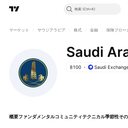
検索
マーケット
/
サウジアラビア
/
株式
/
金融
/
保険ブロー
Saudi Ar
8100
Saudi Exchang
概要
ファンダメンタル
コミュニティ
テクニカル
季節性
その