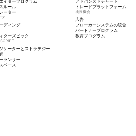
エイタープログラム
アドバンスドチャート
スルール
トレードプラットフォーム
レーター
成長機会
デア
広告
ーディング
ブローカーシステムの統合
パートナープログラム
ィターズピック
教育プログラム
 SCRIPT
ジケーターとストラテジー
師
ーランサー
スペース