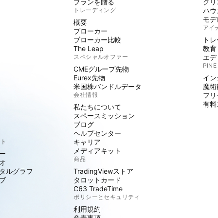
プランを贈る
クリ
トレーディング
ハウ
モデ
概要
アイ
ブローカー
ブローカー比較
トレ
The Leap
教育
スペシャルオファー
エデ
PINE
CMEグループ先物
Eurex先物
イン
米国株バンドルデータ
魔術
会社情報
フリ
有料
私たちについて
スペースミッション
ブログ
ヘルプセンター
クト
キャリア
メディアキット
ー
商品
オ
タルグラフ
TradingViewストア
ブ
タロットカード
C63 TradeTime
ポリシーとセキュリティ
利用規約
免責事項