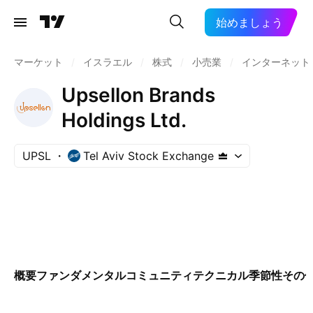
始めましょう
マーケット
/
イスラエル
/
株式
/
小売業
/
インターネット
Upsellon Brands
Holdings Ltd.
UPSL
Tel Aviv Stock Exchange
概要
ファンダメンタル
コミュニティ
テクニカル
季節性
その