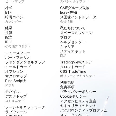
ヒートマップ
スペシャルオファー
株式
CMEグループ先物
ETF
Eurex先物
暗号コイン
米国株バンドルデータ
カレンダー
会社情報
経済
私たちについて
決算
スペースミッション
配当
ブログ
IPO
ヘルプセンター
その他プロダクト
キャリア
メディアキット
ニュースフロー
商品
ポートフォリオ
ファンダメンタルグラフ
TradingViewストア
イールドカーブ
タロットカード
オプション
C63 TradeTime
マクロマップ
ポリシーとセキュリティ
Pine Script®
利用規約
アプリ
免責事項
モバイル
プライバシーポリシー
デスクトップ
Cookieポリシー
コミュニティ
アクセシビリティ宣言
セキュリティのヒント
ソーシャルネットワーク
バグバウンティ・プログラム
ラブウォール
ステータスページ