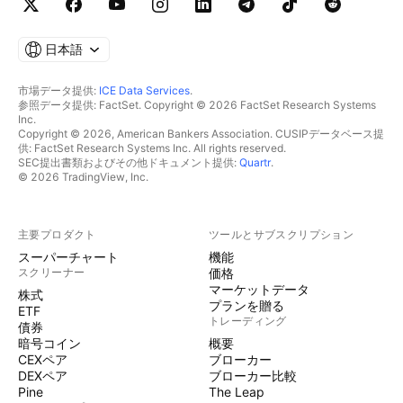
日本語
市場データ提供:
ICE Data Services
.
参照データ提供: FactSet. Copyright © 2026 FactSet Research Systems
Inc.
Copyright © 2026, American Bankers Association. CUSIPデータベース提
供: FactSet Research Systems Inc. All rights reserved.
SEC提出書類およびその他ドキュメント提供:
Quartr
.
© 2026 TradingView, Inc.
主要プロダクト
ツールとサブスクリプション
スーパーチャート
機能
スクリーナー
価格
マーケットデータ
株式
プランを贈る
ETF
トレーディング
債券
暗号コイン
概要
CEXペア
ブローカー
DEXペア
ブローカー比較
Pine
The Leap