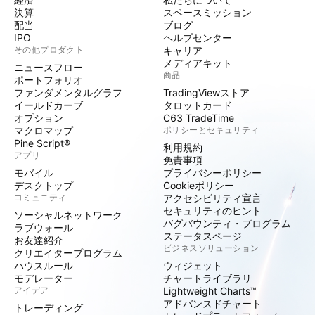
決算
スペースミッション
配当
ブログ
IPO
ヘルプセンター
その他プロダクト
キャリア
メディアキット
ニュースフロー
商品
ポートフォリオ
ファンダメンタルグラフ
TradingViewストア
イールドカーブ
タロットカード
オプション
C63 TradeTime
マクロマップ
ポリシーとセキュリティ
Pine Script®
利用規約
アプリ
免責事項
モバイル
プライバシーポリシー
デスクトップ
Cookieポリシー
コミュニティ
アクセシビリティ宣言
セキュリティのヒント
ソーシャルネットワーク
バグバウンティ・プログラム
ラブウォール
ステータスページ
お友達紹介
ビジネスソリューション
クリエイタープログラム
ハウスルール
ウィジェット
モデレーター
チャートライブラリ
アイデア
Lightweight Charts™
アドバンスドチャート
トレーディング