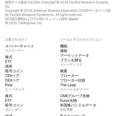
参照データ提供: FactSet. Copyright © 2026 FactSet Research Systems
Inc.
Copyright © 2026, American Bankers Association. CUSIPデータベース提
供: FactSet Research Systems Inc. All rights reserved.
SEC提出書類およびその他ドキュメント提供:
Quartr
.
© 2026 TradingView, Inc.
主要プロダクト
ツールとサブスクリプション
スーパーチャート
機能
スクリーナー
価格
マーケットデータ
株式
プランを贈る
ETF
トレーディング
債券
暗号コイン
概要
CEXペア
ブローカー
DEXペア
ブローカー比較
Pine
The Leap
ヒートマップ
スペシャルオファー
株式
CMEグループ先物
ETF
Eurex先物
暗号コイン
米国株バンドルデータ
カレンダー
会社情報
経済
私たちについて