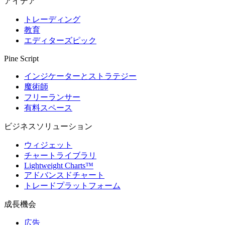
アイデア
トレーディング
教育
エディターズピック
Pine Script
インジケーターとストラテジー
魔術師
フリーランサー
有料スペース
ビジネスソリューション
ウィジェット
チャートライブラリ
Lightweight Charts™
アドバンスドチャート
トレードプラットフォーム
成長機会
広告