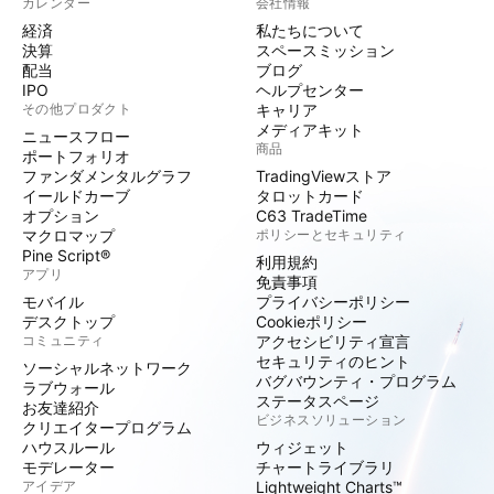
カレンダー
会社情報
経済
私たちについて
決算
スペースミッション
配当
ブログ
IPO
ヘルプセンター
その他プロダクト
キャリア
メディアキット
ニュースフロー
商品
ポートフォリオ
ファンダメンタルグラフ
TradingViewストア
イールドカーブ
タロットカード
オプション
C63 TradeTime
マクロマップ
ポリシーとセキュリティ
Pine Script®
利用規約
アプリ
免責事項
モバイル
プライバシーポリシー
デスクトップ
Cookieポリシー
コミュニティ
アクセシビリティ宣言
セキュリティのヒント
ソーシャルネットワーク
バグバウンティ・プログラム
ラブウォール
ステータスページ
お友達紹介
ビジネスソリューション
クリエイタープログラム
ハウスルール
ウィジェット
モデレーター
チャートライブラリ
アイデア
Lightweight Charts™