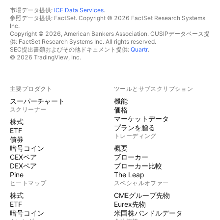
市場データ提供:
ICE Data Services
.
参照データ提供: FactSet. Copyright © 2026 FactSet Research Systems
Inc.
Copyright © 2026, American Bankers Association. CUSIPデータベース提
供: FactSet Research Systems Inc. All rights reserved.
SEC提出書類およびその他ドキュメント提供:
Quartr
.
© 2026 TradingView, Inc.
主要プロダクト
ツールとサブスクリプション
スーパーチャート
機能
スクリーナー
価格
マーケットデータ
株式
プランを贈る
ETF
トレーディング
債券
暗号コイン
概要
CEXペア
ブローカー
DEXペア
ブローカー比較
Pine
The Leap
ヒートマップ
スペシャルオファー
株式
CMEグループ先物
ETF
Eurex先物
暗号コイン
米国株バンドルデータ