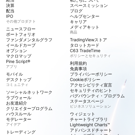
決算
スペースミッション
配当
ブログ
IPO
ヘルプセンター
その他プロダクト
キャリア
メディアキット
ニュースフロー
商品
ポートフォリオ
ファンダメンタルグラフ
TradingViewストア
イールドカーブ
タロットカード
オプション
C63 TradeTime
マクロマップ
ポリシーとセキュリティ
Pine Script®
利用規約
アプリ
免責事項
モバイル
プライバシーポリシー
デスクトップ
Cookieポリシー
コミュニティ
アクセシビリティ宣言
セキュリティのヒント
ソーシャルネットワーク
バグバウンティ・プログラム
ラブウォール
ステータスページ
お友達紹介
ビジネスソリューション
クリエイタープログラム
ハウスルール
ウィジェット
モデレーター
チャートライブラリ
アイデア
Lightweight Charts™
アドバンスドチャート
トレーディング