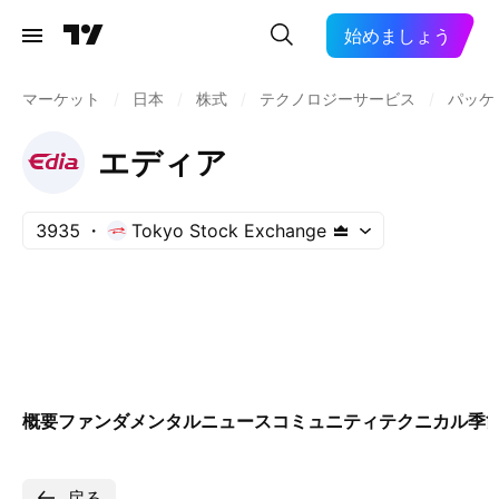
始めましょう
マーケット
/
日本
/
株式
/
テクノロジーサービス
/
パッケ
エディア
3935
Tokyo Stock Exchange
概要
ファンダメンタル
ニュース
コミュニティ
テクニカル
季
戻る