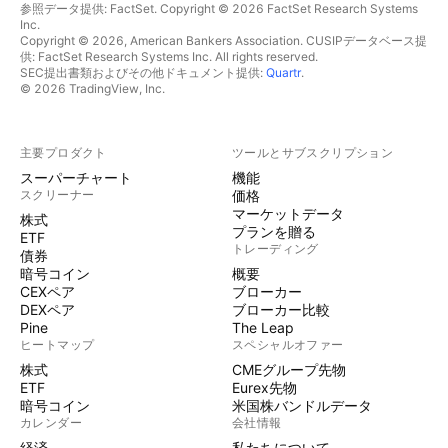
参照データ提供: FactSet. Copyright © 2026 FactSet Research Systems
Inc.
Copyright © 2026, American Bankers Association. CUSIPデータベース提
供: FactSet Research Systems Inc. All rights reserved.
SEC提出書類およびその他ドキュメント提供:
Quartr
.
© 2026 TradingView, Inc.
主要プロダクト
ツールとサブスクリプション
スーパーチャート
機能
スクリーナー
価格
マーケットデータ
株式
プランを贈る
ETF
トレーディング
債券
暗号コイン
概要
CEXペア
ブローカー
DEXペア
ブローカー比較
Pine
The Leap
ヒートマップ
スペシャルオファー
株式
CMEグループ先物
ETF
Eurex先物
暗号コイン
米国株バンドルデータ
カレンダー
会社情報
経済
私たちについて