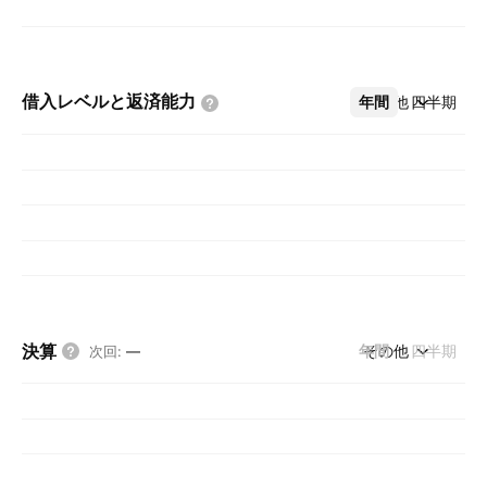
借入レベルと返済能力
年間
その他
四半期
決算
年間
その他
四半期
次回
:
—