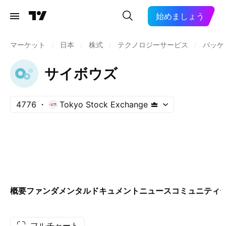
始めましょう
マーケット
/
日本
/
株式
/
テクノロジーサービス
/
パッケ
サイボウズ
4776
Tokyo Stock Exchange
概要
ファンダメンタル
ドキュメント
ニュース
コミュニティ
フルチャート