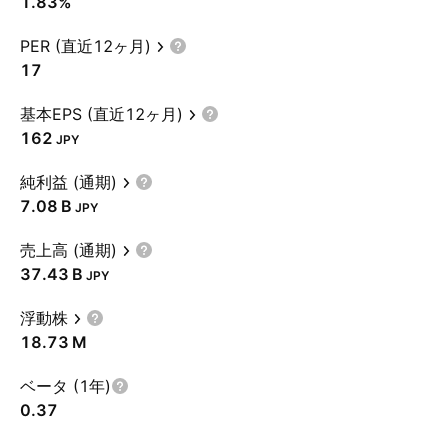
1.83%
PER (直近12ヶ月)
17
基本EPS (直近12ヶ月)
162
JPY
純利益 (通期)
‪7.08 B‬
JPY
売上高 (通期)
‪37.43 B‬
JPY
浮動株
‪18.73 M‬
ベータ (1年)
0.37