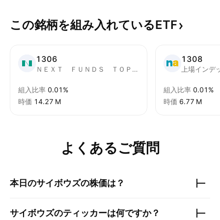
この銘柄を組み入れているETF
1306
1308
ＮＥＸＴ ＦＵＮＤＳ ＴＯＰＩＸ連動型上場投信
組入比率
0.01%
組入比率
0.01%
時価
‪14.27 M‬
時価
‪6.77 M‬
よくあるご質問
本日の
サイボウズ
の株価は？
サイボウズ
のティッカーは何ですか？