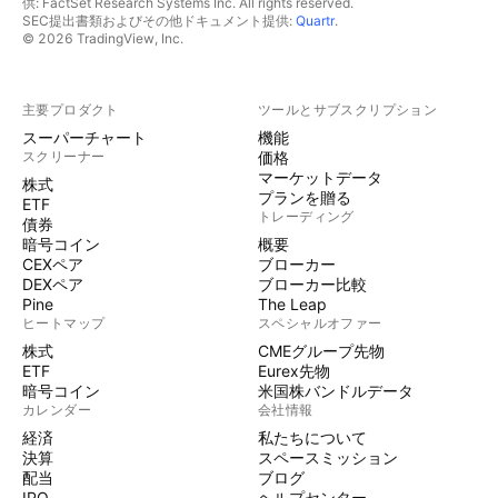
供: FactSet Research Systems Inc. All rights reserved.
SEC提出書類およびその他ドキュメント提供:
Quartr
.
© 2026 TradingView, Inc.
主要プロダクト
ツールとサブスクリプション
スーパーチャート
機能
スクリーナー
価格
マーケットデータ
株式
プランを贈る
ETF
トレーディング
債券
暗号コイン
概要
CEXペア
ブローカー
DEXペア
ブローカー比較
Pine
The Leap
ヒートマップ
スペシャルオファー
株式
CMEグループ先物
ETF
Eurex先物
暗号コイン
米国株バンドルデータ
カレンダー
会社情報
経済
私たちについて
決算
スペースミッション
配当
ブログ
IPO
ヘルプセンター