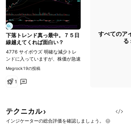
すべてのア
下落トレンド真っ最中。７５日
る
線越えてくれば面白い？
4776 サイボウズ 明確な減少トレ
ンドに入っていますが、株価が急速
に７５日線に向かっています。 す
Megrock19の投稿
でに下値は３回切り下げており、売
り玉はぼぼ出切ったように見えま
1
す。 今後７５日線を超えてトレン
ドラインを突破できれば、大化けの
可能性が高いと思います。
テクニカル
インジケーターの総合評価を確認しましょう。