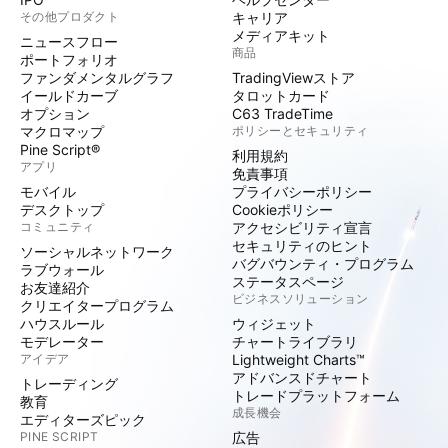
その他プロダクト
キャリア
メディアキット
ニュースフロー
商品
ポートフォリオ
ファンダメンタルグラフ
TradingViewストア
イールドカーブ
タロットカード
オプション
C63 TradeTime
マクロマップ
ポリシーとセキュリティ
Pine Script®
利用規約
アプリ
免責事項
モバイル
プライバシーポリシー
デスクトップ
Cookieポリシー
コミュニティ
アクセシビリティ宣言
セキュリティのヒント
ソーシャルネットワーク
バグバウンティ・プログラム
ラブウォール
ステータスページ
お友達紹介
ビジネスソリューション
クリエイタープログラム
ハウスルール
ウィジェット
モデレーター
チャートライブラリ
アイデア
Lightweight Charts™
アドバンスドチャート
トレーディング
トレードプラットフォーム
教育
成長機会
エディターズピック
PINE SCRIPT
広告