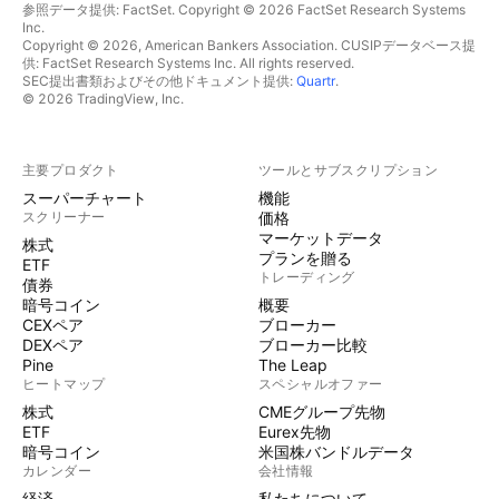
参照データ提供: FactSet. Copyright © 2026 FactSet Research Systems
Inc.
Copyright © 2026, American Bankers Association. CUSIPデータベース提
供: FactSet Research Systems Inc. All rights reserved.
SEC提出書類およびその他ドキュメント提供:
Quartr
.
© 2026 TradingView, Inc.
主要プロダクト
ツールとサブスクリプション
スーパーチャート
機能
スクリーナー
価格
マーケットデータ
株式
プランを贈る
ETF
トレーディング
債券
暗号コイン
概要
CEXペア
ブローカー
DEXペア
ブローカー比較
Pine
The Leap
ヒートマップ
スペシャルオファー
株式
CMEグループ先物
ETF
Eurex先物
暗号コイン
米国株バンドルデータ
カレンダー
会社情報
経済
私たちについて