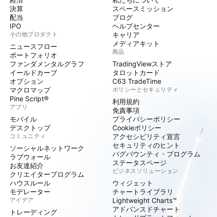
決算
スペースミッション
配当
ブログ
IPO
ヘルプセンター
その他プロダクト
キャリア
メディアキット
ニュースフロー
商品
ポートフォリオ
ファンダメンタルグラフ
TradingViewストア
イールドカーブ
タロットカード
オプション
C63 TradeTime
マクロマップ
ポリシーとセキュリティ
Pine Script®
利用規約
アプリ
免責事項
モバイル
プライバシーポリシー
デスクトップ
Cookieポリシー
コミュニティ
アクセシビリティ宣言
セキュリティのヒント
ソーシャルネットワーク
バグバウンティ・プログラム
ラブウォール
ステータスページ
お友達紹介
ビジネスソリューション
クリエイタープログラム
ハウスルール
ウィジェット
モデレーター
チャートライブラリ
アイデア
Lightweight Charts™
アドバンスドチャート
トレーディング