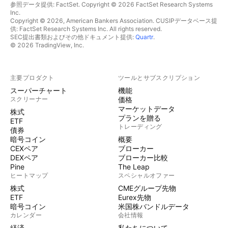
参照データ提供: FactSet. Copyright © 2026 FactSet Research Systems
Inc.
Copyright © 2026, American Bankers Association. CUSIPデータベース提
供: FactSet Research Systems Inc. All rights reserved.
SEC提出書類およびその他ドキュメント提供:
Quartr
.
© 2026 TradingView, Inc.
主要プロダクト
ツールとサブスクリプション
スーパーチャート
機能
スクリーナー
価格
マーケットデータ
株式
プランを贈る
ETF
トレーディング
債券
暗号コイン
概要
CEXペア
ブローカー
DEXペア
ブローカー比較
Pine
The Leap
ヒートマップ
スペシャルオファー
株式
CMEグループ先物
ETF
Eurex先物
暗号コイン
米国株バンドルデータ
カレンダー
会社情報
経済
私たちについて