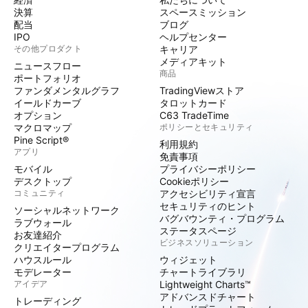
決算
スペースミッション
配当
ブログ
IPO
ヘルプセンター
その他プロダクト
キャリア
メディアキット
ニュースフロー
商品
ポートフォリオ
ファンダメンタルグラフ
TradingViewストア
イールドカーブ
タロットカード
オプション
C63 TradeTime
マクロマップ
ポリシーとセキュリティ
Pine Script®
利用規約
アプリ
免責事項
モバイル
プライバシーポリシー
デスクトップ
Cookieポリシー
コミュニティ
アクセシビリティ宣言
セキュリティのヒント
ソーシャルネットワーク
バグバウンティ・プログラム
ラブウォール
ステータスページ
お友達紹介
ビジネスソリューション
クリエイタープログラム
ハウスルール
ウィジェット
モデレーター
チャートライブラリ
アイデア
Lightweight Charts™
アドバンスドチャート
トレーディング