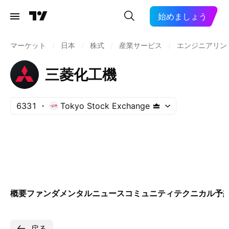
始めましょう
マーケット
/
日本
/
株式
/
産業サービス
/
エンジニアリン
三菱化工機
6331
Tokyo Stock Exchange
概要
ファンダメンタル
ニュース
コミュニティ
テクニカル
予
戻る