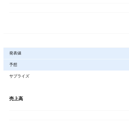
指標
発表値
予想
サプライズ
売上高