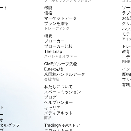
ト
ツールとサブスクリプション
コミ
ート
機能
ソー
価格
ラブ
マーケットデータ
お友
プランを贈る
クリ
トレーディング
ハウ
モデ
概要
アイ
ブローカー
ブローカー比較
トレ
The Leap
教育
スペシャルオファー
エデ
PINE
CMEグループ先物
Eurex先物
イン
米国株バンドルデータ
魔術
会社情報
フリ
有料
私たちについて
スペースミッション
ブログ
ヘルプセンター
クト
キャリア
メディアキット
ー
商品
オ
タルグラフ
TradingViewストア
ブ
タロットカード