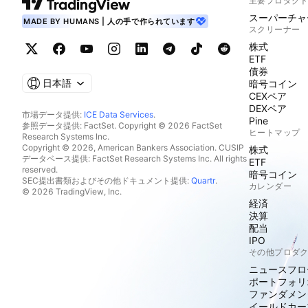
主要プロダク
スーパーチャ
MADE BY HUMANS | 人の手で作られています
スクリーナー
株式
ETF
債券
日本語
暗号コイン
CEXペア
DEXペア
市場データ提供:
ICE Data Services
.
Pine
参照データ提供: FactSet. Copyright © 2026 FactSet
ヒートマップ
Research Systems Inc.
Copyright © 2026, American Bankers Association. CUSIP
株式
データベース提供: FactSet Research Systems Inc. All rights
ETF
reserved.
暗号コイン
SEC提出書類およびその他ドキュメント提供:
Quartr
.
カレンダー
© 2026 TradingView, Inc.
経済
決算
配当
IPO
その他プロダ
ニュースフロ
ポートフォリ
ファンダメン
イールドカー