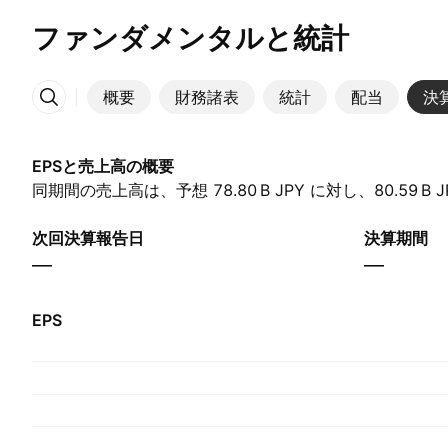
ファンダメンタルと統計
概要
財務諸表
統計
配当
決
その他
EPSと売上高の概要
同期間の売上高は、予想 ‪78.80 B‬ JPY に対し、‪80.59 B
次回決算報告日
決算期間
—
—
EPS