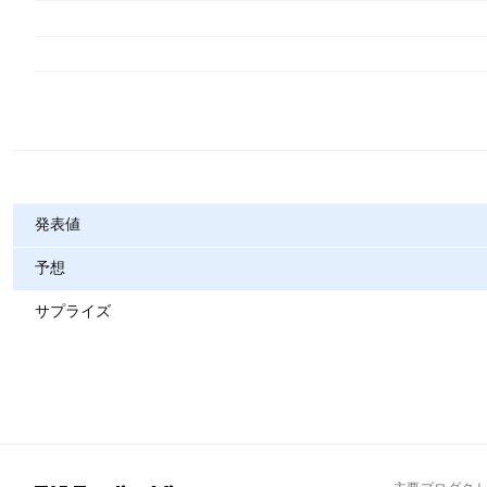
指標
発表値
予想
サプライズ