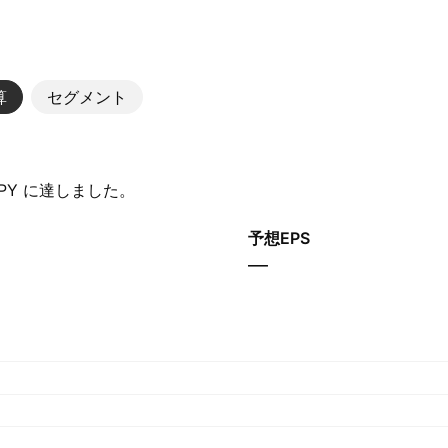
算
セグメント
‬ JPY に達しました。
予想EPS
—