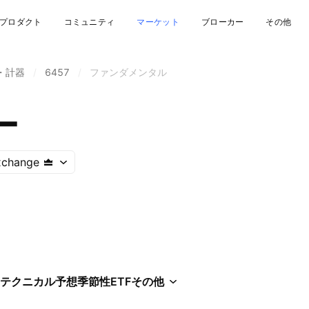
プロダクト
コミュニティ
マーケット
ブローカー
その他
・計器
/
6457
/
ファンダメンタル
ー
xchange
テクニカル
予想
季節性
ETF
その他