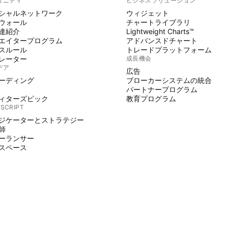
ュニティ
ビジネスソリューション
シャルネットワーク
ウィジェット
ウォール
チャートライブラリ
達紹介
Lightweight Charts™
エイタープログラム
アドバンスドチャート
スルール
トレードプラットフォーム
レーター
成長機会
デア
広告
ーディング
ブローカーシステムの統合
パートナープログラム
ィターズピック
教育プログラム
 SCRIPT
ジケーターとストラテジー
師
ーランサー
スペース