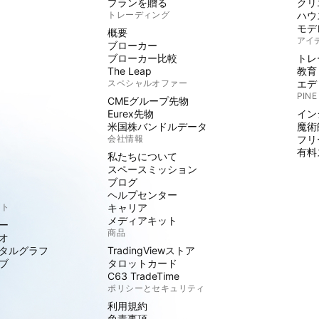
プランを贈る
クリ
トレーディング
ハウ
モデ
概要
アイ
ブローカー
ブローカー比較
トレ
The Leap
教育
スペシャルオファー
エデ
PINE
CMEグループ先物
Eurex先物
イン
米国株バンドルデータ
魔術
会社情報
フリ
有料
私たちについて
スペースミッション
ブログ
ヘルプセンター
クト
キャリア
メディアキット
ー
商品
オ
タルグラフ
TradingViewストア
ブ
タロットカード
C63 TradeTime
ポリシーとセキュリティ
利用規約
免責事項