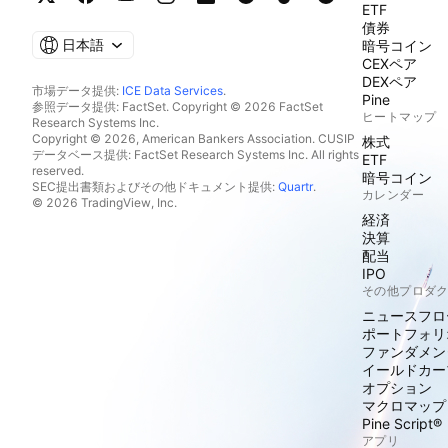
ETF
債券
日本語
暗号コイン
CEXペア
DEXペア
市場データ提供:
ICE Data Services
.
Pine
参照データ提供: FactSet. Copyright © 2026 FactSet
ヒートマップ
Research Systems Inc.
Copyright © 2026, American Bankers Association. CUSIP
株式
データベース提供: FactSet Research Systems Inc. All rights
ETF
reserved.
暗号コイン
SEC提出書類およびその他ドキュメント提供:
Quartr
.
カレンダー
© 2026 TradingView, Inc.
経済
決算
配当
IPO
その他プロダ
ニュースフロ
ポートフォリ
ファンダメン
イールドカー
オプション
マクロマップ
Pine Script®
アプリ