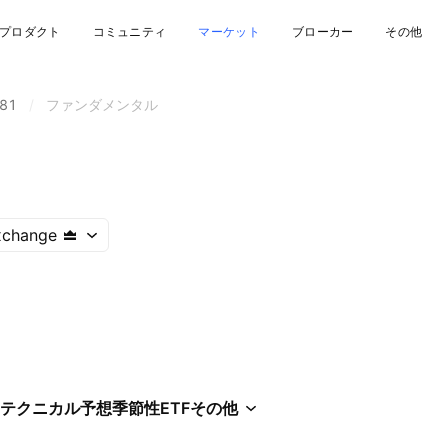
プロダクト
コミュニティ
マーケット
ブローカー
その他
81
/
ファンダメンタル
xchange
テクニカル
予想
季節性
ETF
その他