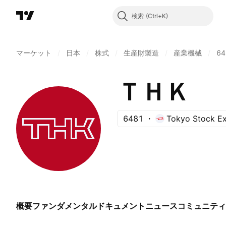
検索
マーケット
/
日本
/
株式
/
生産財製造
/
産業機械
/
64
ＴＨＫ
6481
Tokyo Stock E
概要
ファンダメンタル
ドキュメント
ニュース
コミュニティ