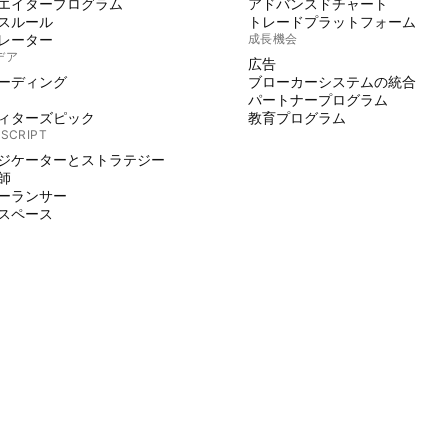
エイタープログラム
アドバンスドチャート
スルール
トレードプラットフォーム
レーター
成長機会
デア
広告
ーディング
ブローカーシステムの統合
パートナープログラム
ィターズピック
教育プログラム
 SCRIPT
ジケーターとストラテジー
師
ーランサー
スペース