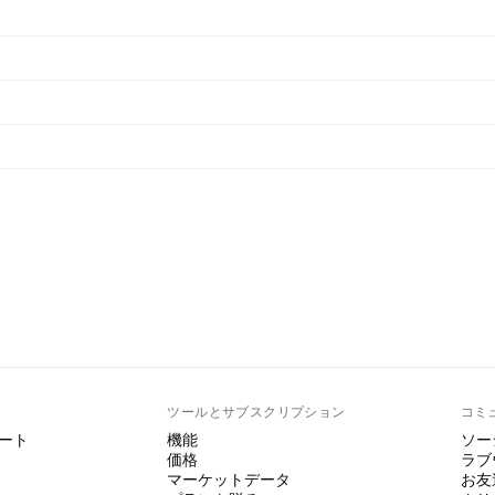
ト
ツールとサブスクリプション
コミ
ート
機能
ソー
価格
ラブ
マーケットデータ
お友