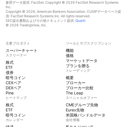
参照データ提供: FactSet. Copyright © 2026 FactSet Research Systems
Inc.
Copyright © 2026, American Bankers Association. CUSIPデータベース提
供: FactSet Research Systems Inc. All rights reserved.
SEC提出書類およびその他ドキュメント提供:
Quartr
.
© 2026 TradingView, Inc.
主要プロダクト
ツールとサブスクリプション
スーパーチャート
機能
スクリーナー
価格
マーケットデータ
株式
プランを贈る
ETF
トレーディング
債券
暗号コイン
概要
CEXペア
ブローカー
DEXペア
ブローカー比較
Pine
The Leap
ヒートマップ
スペシャルオファー
株式
CMEグループ先物
ETF
Eurex先物
暗号コイン
米国株バンドルデータ
カレンダー
会社情報
経済
私たちについて