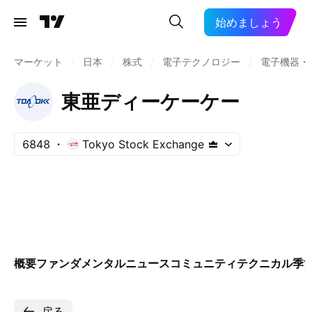
始めましょう
マーケット
/
日本
/
株式
/
電子テクノロジー
/
電子機器・
東亜ディーケーケー
6848
Tokyo Stock Exchange
概要
ファンダメンタル
ニュース
コミュニティ
テクニカル
季
戻る