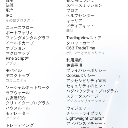
決算
スペースミッション
配当
ブログ
IPO
ヘルプセンター
その他プロダクト
キャリア
メディアキット
ニュースフロー
商品
ポートフォリオ
ファンダメンタルグラフ
TradingViewストア
イールドカーブ
タロットカード
オプション
C63 TradeTime
マクロマップ
ポリシーとセキュリティ
Pine Script®
利用規約
アプリ
免責事項
モバイル
プライバシーポリシー
デスクトップ
Cookieポリシー
コミュニティ
アクセシビリティ宣言
セキュリティのヒント
ソーシャルネットワーク
バグバウンティ・プログラム
ラブウォール
ステータスページ
お友達紹介
ビジネスソリューション
クリエイタープログラム
ハウスルール
ウィジェット
モデレーター
チャートライブラリ
アイデア
Lightweight Charts™
アドバンスドチャート
トレーディング