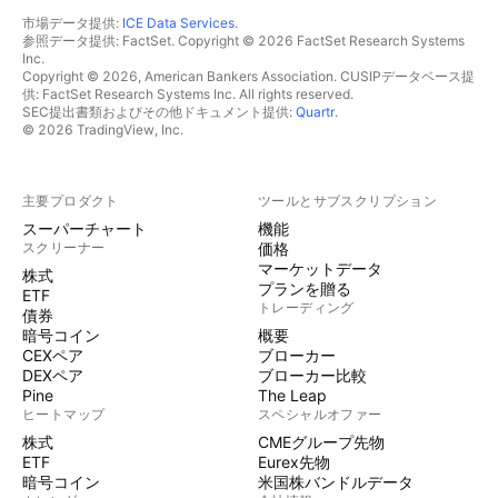
市場データ提供:
ICE Data Services
.
参照データ提供: FactSet. Copyright © 2026 FactSet Research Systems
Inc.
Copyright © 2026, American Bankers Association. CUSIPデータベース提
供: FactSet Research Systems Inc. All rights reserved.
SEC提出書類およびその他ドキュメント提供:
Quartr
.
© 2026 TradingView, Inc.
主要プロダクト
ツールとサブスクリプション
スーパーチャート
機能
スクリーナー
価格
マーケットデータ
株式
プランを贈る
ETF
トレーディング
債券
暗号コイン
概要
CEXペア
ブローカー
DEXペア
ブローカー比較
Pine
The Leap
ヒートマップ
スペシャルオファー
株式
CMEグループ先物
ETF
Eurex先物
暗号コイン
米国株バンドルデータ