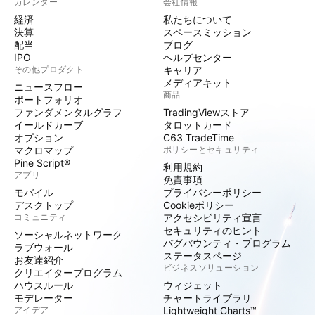
カレンダー
会社情報
経済
私たちについて
決算
スペースミッション
配当
ブログ
IPO
ヘルプセンター
その他プロダクト
キャリア
メディアキット
ニュースフロー
商品
ポートフォリオ
ファンダメンタルグラフ
TradingViewストア
イールドカーブ
タロットカード
オプション
C63 TradeTime
マクロマップ
ポリシーとセキュリティ
Pine Script®
利用規約
アプリ
免責事項
モバイル
プライバシーポリシー
デスクトップ
Cookieポリシー
コミュニティ
アクセシビリティ宣言
セキュリティのヒント
ソーシャルネットワーク
バグバウンティ・プログラム
ラブウォール
ステータスページ
お友達紹介
ビジネスソリューション
クリエイタープログラム
ハウスルール
ウィジェット
モデレーター
チャートライブラリ
アイデア
Lightweight Charts™