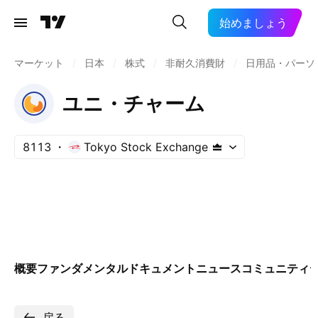
始めましょう
マーケット
/
日本
/
株式
/
非耐久消費財
/
日用品・パーソ
ユニ・チャーム
8113
Tokyo Stock Exchange
概要
ファンダメンタル
ドキュメント
ニュース
コミュニティ
戻る