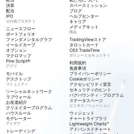
決算
スペースミッション
配当
ブログ
IPO
ヘルプセンター
その他プロダクト
キャリア
メディアキット
ニュースフロー
商品
ポートフォリオ
ファンダメンタルグラフ
TradingViewストア
イールドカーブ
タロットカード
オプション
C63 TradeTime
マクロマップ
ポリシーとセキュリティ
Pine Script®
利用規約
アプリ
免責事項
モバイル
プライバシーポリシー
デスクトップ
Cookieポリシー
コミュニティ
アクセシビリティ宣言
セキュリティのヒント
ソーシャルネットワーク
バグバウンティ・プログラム
ラブウォール
ステータスページ
お友達紹介
ビジネスソリューション
クリエイタープログラム
ハウスルール
ウィジェット
モデレーター
チャートライブラリ
アイデア
Lightweight Charts™
アドバンスドチャート
トレーディング