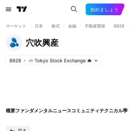
始めましょう
マーケット
/
日本
/
株式
/
金融
/
不動産開発
/
8928
/
穴吹興産
8928
Tokyo Stock Exchange
概要
ファンダメンタル
ニュース
コミュニティ
テクニカル
季
戻る