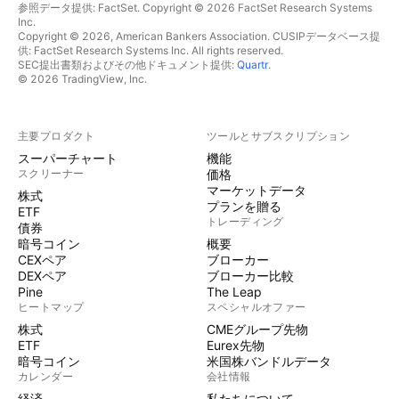
参照データ提供: FactSet. Copyright © 2026 FactSet Research Systems
Inc.
Copyright © 2026, American Bankers Association. CUSIPデータベース提
供: FactSet Research Systems Inc. All rights reserved.
SEC提出書類およびその他ドキュメント提供:
Quartr
.
© 2026 TradingView, Inc.
主要プロダクト
ツールとサブスクリプション
スーパーチャート
機能
スクリーナー
価格
マーケットデータ
株式
プランを贈る
ETF
トレーディング
債券
暗号コイン
概要
CEXペア
ブローカー
DEXペア
ブローカー比較
Pine
The Leap
ヒートマップ
スペシャルオファー
株式
CMEグループ先物
ETF
Eurex先物
暗号コイン
米国株バンドルデータ
カレンダー
会社情報
経済
私たちについて