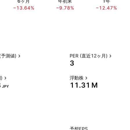
6ヶ月
年初来
1年
−13.64%
−9.78%
−12.47%
(予測値)
PER (直近12ヶ月)
3
)
浮動株
‬
‪11.31 M‬
JPY
予想EPS