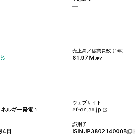
—
売上高／従業員数 (1年)
0%
‪61.97 M‬
JPY
ウェブサイト
エネルギー発電
ef-on.co.jp
識別子
月4日
ISIN
JP3802140008