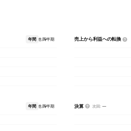
売上から利益への転換
年間
その他
四半期
決算
年間
その他
四半期
次回
:
—