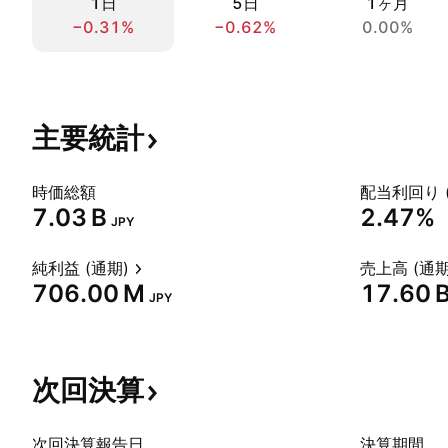
1日
5日
1ヶ月
−0.31%
−0.62%
0.00%
主要統計
時価総額
配当利回り 
‪7.03 B‬
2.47%
JPY
純利益 (通期)
売上高 (通期
‪706.00 M‬
‪17.60 B
JPY
次回決算
次回決算報告日
決算期間