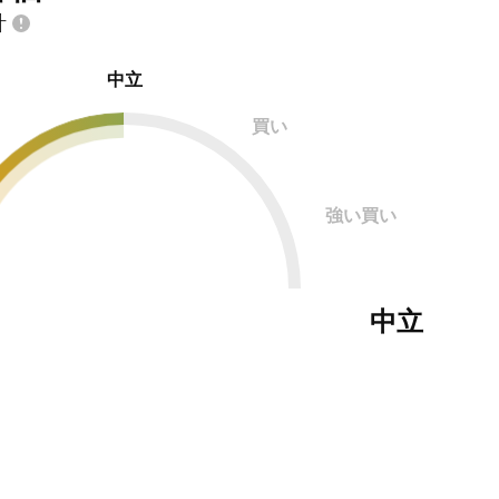
計
中立
買い
強い買い
中立