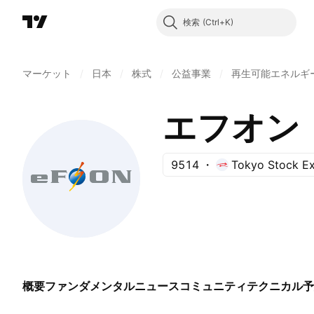
検索
マーケット
/
日本
/
株式
/
公益事業
/
再生可能エネルギ
エフオン
9514
Tokyo Stock E
概要
ファンダメンタル
ニュース
コミュニティ
テクニカル
予