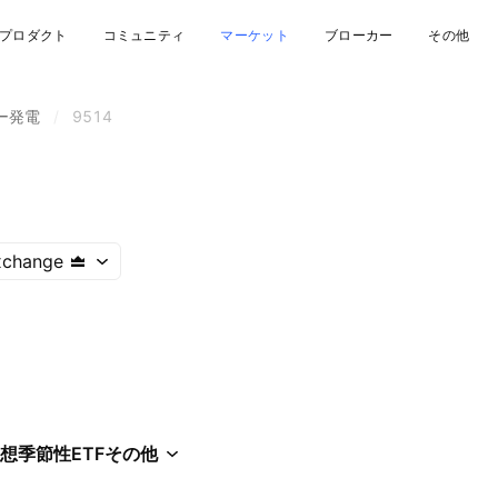
プロダクト
コミュニティ
マーケット
ブローカー
その他
ー発電
/
9514
xchange
想
季節性
ETF
その他