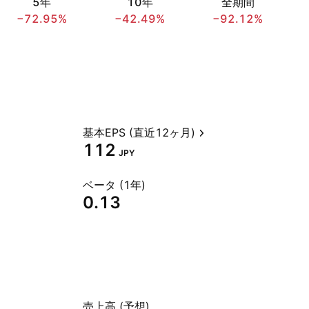
5年
10年
全期間
−72.95%
−42.49%
−92.12%
基本EPS (直近12ヶ月)
112
JPY
ベータ (1年)
0.13
売上高 (予想)