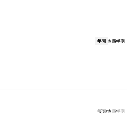
年間
その他
四半期
年間
その他
四半期