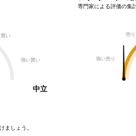
専門家による評価の集
売り
買い
強い売り
強い買い
中立
けましょう。