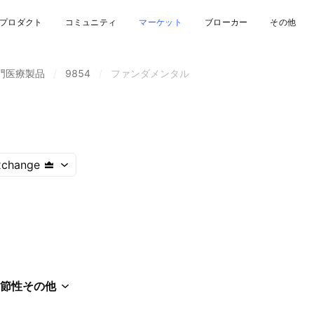
プロダクト
コミュニティ
マーケット
ブローカー
その他
門医療製品
/
9854
/
ファンダメンタル
xchange
節性
その他