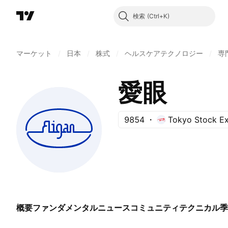
検索
マーケット
/
日本
/
株式
/
ヘルスケアテクノロジー
/
専
愛眼
9854
Tokyo Stock E
概要
ファンダメンタル
ニュース
コミュニティ
テクニカル
季