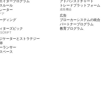
エイタープログラム
アドバンスドチャート
スルール
トレードプラットフォーム
レーター
成長機会
デア
広告
ーディング
ブローカーシステムの統合
パートナープログラム
ィターズピック
教育プログラム
 SCRIPT
ジケーターとストラテジー
師
ーランサー
スペース