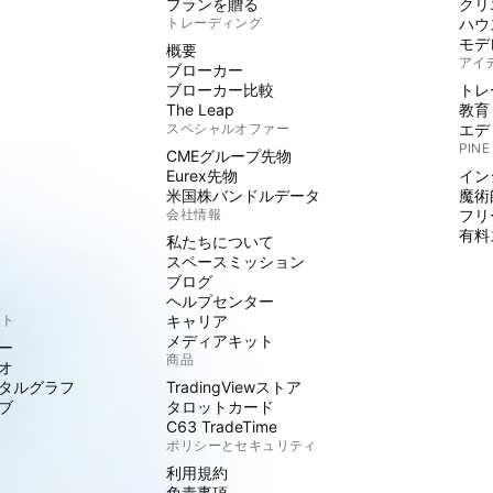
プランを贈る
クリ
トレーディング
ハウ
モデ
概要
アイ
ブローカー
ブローカー比較
トレ
The Leap
教育
スペシャルオファー
エデ
PINE
CMEグループ先物
Eurex先物
イン
米国株バンドルデータ
魔術
会社情報
フリ
有料
私たちについて
スペースミッション
ブログ
ヘルプセンター
クト
キャリア
メディアキット
ー
商品
オ
タルグラフ
TradingViewストア
ブ
タロットカード
C63 TradeTime
ポリシーとセキュリティ
利用規約
免責事項