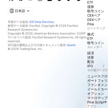
ETF
債券
日本語
暗号コイン
CEXペア
DEXペア
市場データ提供:
ICE Data Services
.
Pine
参照データ提供: FactSet. Copyright © 2026 FactSet
ヒートマップ
Research Systems Inc.
Copyright © 2026, American Bankers Association. CUSIP
株式
データベース提供: FactSet Research Systems Inc. All rights
ETF
reserved.
暗号コイン
SEC提出書類およびその他ドキュメント提供:
Quartr
.
カレンダー
© 2026 TradingView, Inc.
経済
決算
配当
IPO
その他プロダ
ニュースフロ
ポートフォリ
ファンダメン
イールドカー
オプション
マクロマップ
Pine Script®
アプリ