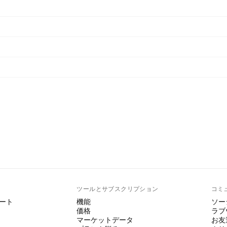
ト
ツールとサブスクリプション
コミ
ート
機能
ソー
価格
ラブ
マーケットデータ
お友