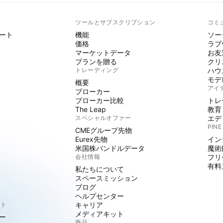
ト
ツールとサブスクリプション
コミ
ート
機能
ソー
価格
ラブ
マーケットデータ
お友
プランを贈る
クリ
トレーディング
ハウ
モデ
概要
アイ
ブローカー
ブローカー比較
トレ
The Leap
教育
スペシャルオファー
エデ
PINE
CMEグループ先物
Eurex先物
イン
米国株バンドルデータ
魔術
会社情報
フリ
有料
私たちについて
スペースミッション
ブログ
ヘルプセンター
クト
キャリア
メディアキット
ー
商品