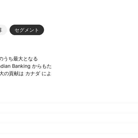
算
セグメント
。そのうち最大となる
ian Banking からもた
. 最大の貢献は カナダ によ
7.47 B‬ CAD でし