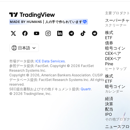
主要プロダク
スーパーチャ
MADE BY HUMANS | 人の手で作られています
スクリーナー
株式
ETF
債券
日本語
暗号コイン
CEXペア
DEXペア
市場データ提供:
ICE Data Services
.
Pine
参照データ提供: FactSet. Copyright © 2026 FactSet
ヒートマップ
Research Systems Inc.
Copyright © 2026, American Bankers Association. CUSIP
株式
データベース提供: FactSet Research Systems Inc. All rights
ETF
reserved.
暗号コイン
SEC提出書類およびその他ドキュメント提供:
Quartr
.
カレンダー
© 2026 TradingView, Inc.
経済
決算
配当
IPO
その他プロダ
ニュースフロ