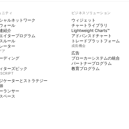
ュニティ
ビジネスソリューション
シャルネットワーク
ウィジェット
ウォール
チャートライブラリ
達紹介
Lightweight Charts™
エイタープログラム
アドバンスドチャート
スルール
トレードプラットフォーム
レーター
成長機会
デア
広告
ーディング
ブローカーシステムの統合
パートナープログラム
ィターズピック
教育プログラム
 SCRIPT
ジケーターとストラテジー
師
ーランサー
スペース