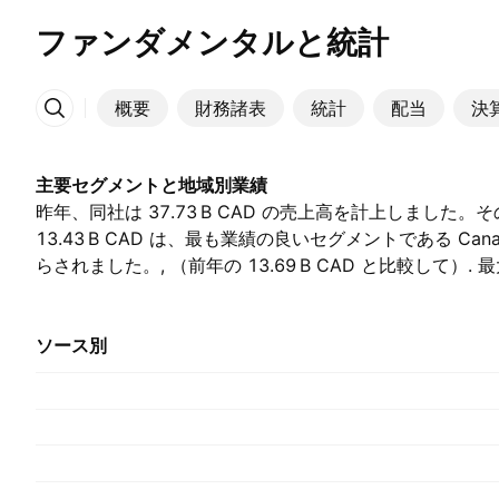
ファンダメンタルと統計
概要
財務諸表
統計
配当
決
その他
主要セグメントと地域別業績
昨年、同社は ‪37.73 B‬ CAD の売上高を計上しました
‪13.43 B‬ CAD は、最も業績の良いセグメントである Canad
らされました。, （前年の ‪13.69 B‬ CAD と比較して）
るもので、昨年は ‪20.73 B‬ CAD を占めました。, （前年は ‪1
た）.
ソース別