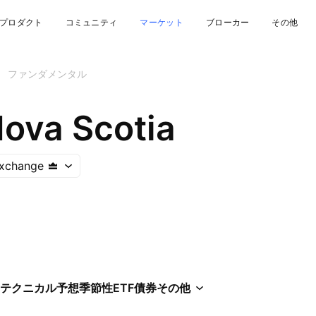
プロダクト
コミュニティ
マーケット
ブローカー
その他
ファンダメンタル
Nova Scotia
Exchange
テクニカル
予想
季節性
ETF
債券
その他