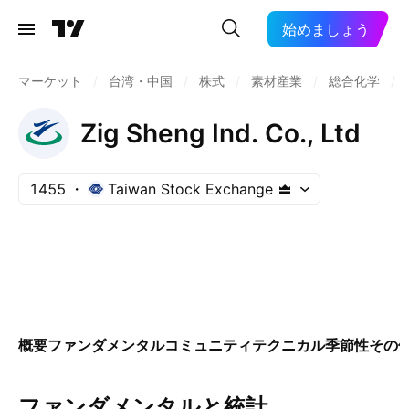
始めましょう
マーケット
/
台湾・中国
/
株式
/
素材産業
/
総合化学
/
Zig Sheng Ind. Co., Ltd
1455
Taiwan Stock Exchange
概要
ファンダメンタル
コミュニティ
テクニカル
季節性
その
ファンダメンタルと統計