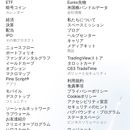
ETF
Eurex先物
暗号コイン
米国株バンドルデータ
カレンダー
会社情報
経済
私たちについて
決算
スペースミッション
配当
ブログ
IPO
ヘルプセンター
その他プロダクト
キャリア
メディアキット
ニュースフロー
商品
ポートフォリオ
ファンダメンタルグラフ
TradingViewストア
イールドカーブ
タロットカード
オプション
C63 TradeTime
マクロマップ
ポリシーとセキュリティ
Pine Script®
利用規約
アプリ
免責事項
モバイル
プライバシーポリシー
デスクトップ
Cookieポリシー
コミュニティ
アクセシビリティ宣言
セキュリティのヒント
ソーシャルネットワーク
バグバウンティ・プログラム
ラブウォール
ステータスページ
お友達紹介
ビジネスソリューション
クリエイタープログラム
ハウスルール
ウィジェット