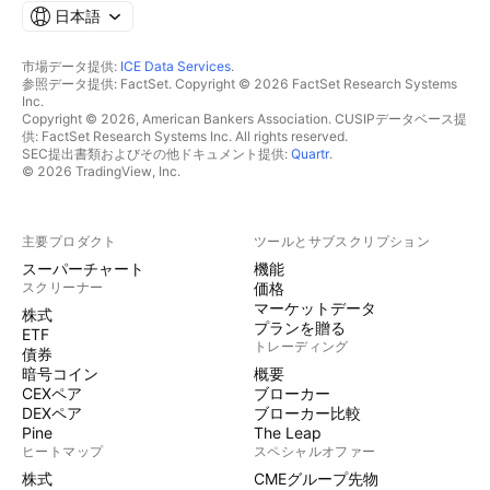
日本語
市場データ提供:
ICE Data Services
.
参照データ提供: FactSet. Copyright © 2026 FactSet Research Systems
Inc.
Copyright © 2026, American Bankers Association. CUSIPデータベース提
供: FactSet Research Systems Inc. All rights reserved.
SEC提出書類およびその他ドキュメント提供:
Quartr
.
© 2026 TradingView, Inc.
主要プロダクト
ツールとサブスクリプション
スーパーチャート
機能
スクリーナー
価格
マーケットデータ
株式
プランを贈る
ETF
トレーディング
債券
暗号コイン
概要
CEXペア
ブローカー
DEXペア
ブローカー比較
Pine
The Leap
ヒートマップ
スペシャルオファー
株式
CMEグループ先物