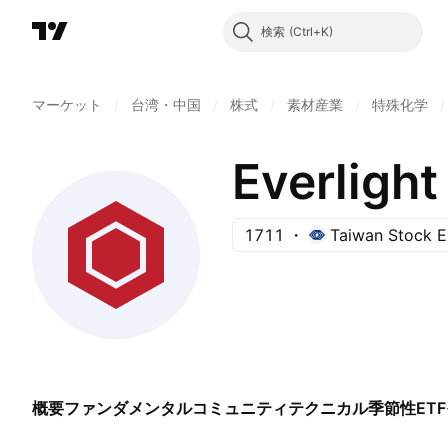
検索
マーケット
/
台湾・中国
/
株式
/
素材産業
/
特殊化学
/
Everlight
1711
Taiwan Stock 
概要
ファンダメンタル
コミュニティ
テクニカル
季節性
ETF