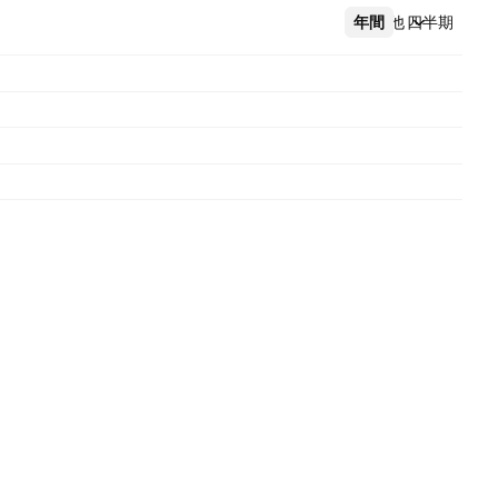
年間
その他
四半期