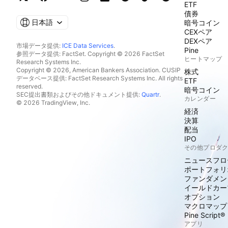
ETF
債券
日本語
暗号コイン
CEXペア
DEXペア
市場データ提供:
ICE Data Services
.
Pine
参照データ提供: FactSet. Copyright © 2026 FactSet
ヒートマップ
Research Systems Inc.
Copyright © 2026, American Bankers Association. CUSIP
株式
データベース提供: FactSet Research Systems Inc. All rights
ETF
reserved.
暗号コイン
SEC提出書類およびその他ドキュメント提供:
Quartr
.
カレンダー
© 2026 TradingView, Inc.
経済
決算
配当
IPO
その他プロダ
ニュースフロ
ポートフォリ
ファンダメン
イールドカー
オプション
マクロマップ
Pine Script®
アプリ