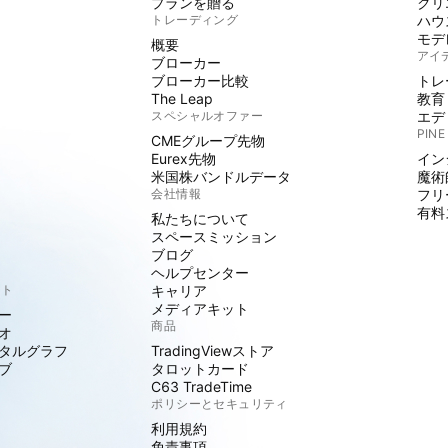
プランを贈る
クリ
トレーディング
ハウ
モデ
概要
アイ
ブローカー
ブローカー比較
トレ
The Leap
教育
スペシャルオファー
エデ
PINE
CMEグループ先物
Eurex先物
イン
米国株バンドルデータ
魔術
会社情報
フリ
有料
私たちについて
スペースミッション
ブログ
ヘルプセンター
クト
キャリア
メディアキット
ー
商品
オ
タルグラフ
TradingViewストア
ブ
タロットカード
C63 TradeTime
ポリシーとセキュリティ
利用規約
免責事項