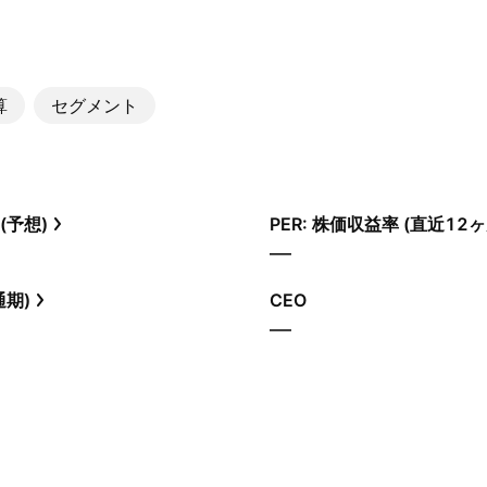
算
セグメント
(予想)
PER: 株価収益率 (直近12ヶ
—
通期)
CEO
—