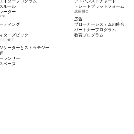
エイタープログラム
アドバンスドチャート
スルール
トレードプラットフォーム
レーター
成長機会
デア
広告
ーディング
ブローカーシステムの統合
パートナープログラム
ィターズピック
教育プログラム
 SCRIPT
ジケーターとストラテジー
師
ーランサー
スペース