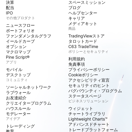
決算
スペースミッション
配当
ブログ
IPO
ヘルプセンター
その他プロダクト
キャリア
メディアキット
ニュースフロー
商品
ポートフォリオ
ファンダメンタルグラフ
TradingViewストア
イールドカーブ
タロットカード
オプション
C63 TradeTime
マクロマップ
ポリシーとセキュリティ
Pine Script®
利用規約
アプリ
免責事項
モバイル
プライバシーポリシー
デスクトップ
Cookieポリシー
コミュニティ
アクセシビリティ宣言
セキュリティのヒント
ソーシャルネットワーク
バグバウンティ・プログラム
ラブウォール
ステータスページ
お友達紹介
ビジネスソリューション
クリエイタープログラム
ハウスルール
ウィジェット
モデレーター
チャートライブラリ
アイデア
Lightweight Charts™
アドバンスドチャート
トレーディング
トレードプラットフォーム
教育