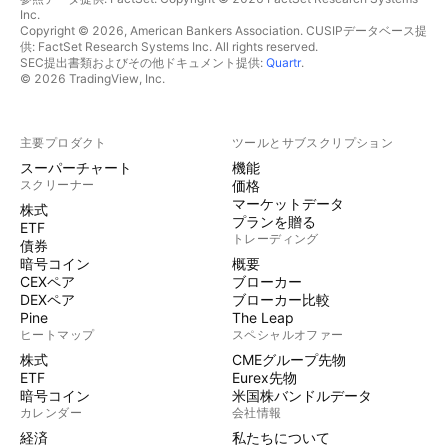
Inc.
Copyright © 2026, American Bankers Association. CUSIPデータベース提
供: FactSet Research Systems Inc. All rights reserved.
SEC提出書類およびその他ドキュメント提供:
Quartr
.
© 2026 TradingView, Inc.
主要プロダクト
ツールとサブスクリプション
スーパーチャート
機能
スクリーナー
価格
マーケットデータ
株式
プランを贈る
ETF
トレーディング
債券
暗号コイン
概要
CEXペア
ブローカー
DEXペア
ブローカー比較
Pine
The Leap
ヒートマップ
スペシャルオファー
株式
CMEグループ先物
ETF
Eurex先物
暗号コイン
米国株バンドルデータ
カレンダー
会社情報
経済
私たちについて