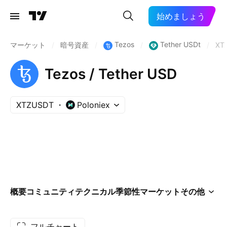
始めましょう
Tezos
Tether USDt
マーケット
/
暗号資産
/
/
/
XT
Tezos / Tether USD
XTZUSDT
Poloniex
概要
コミュニティ
テクニカル
季節性
マーケット
その他
フルチャート