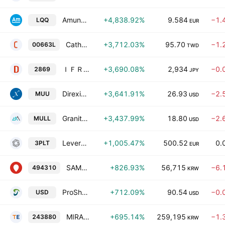
Amundi NASDAQ-100 Daily (2X) Leveraged UCITS ETF -Acc-
+4,838.92%
9.584
−1.
LQQ
EUR
Cathay TAIEX Daily Leveraged 2X ETF
+3,712.03%
95.70
−1.
00663L
TWD
ＩＦＲＥＥＥＴＦ ＮＡＳＤＡＱ１００ レバレッジ
+3,690.08%
2,934
−0.
2869
JPY
Direxion Daily MU Bull 2X ETF
+3,641.91%
26.93
−2.
MUU
USD
GraniteShares 2x Long MU Daily ETF
+3,437.99%
18.80
−2.
MULL
USD
Leverage Shares 3x Palantir ETP
+1,005.47%
500.52
0.
3PLT
EUR
SAMSUNG KODEX Semiconductor Leverage ETF Units
+826.93%
56,715
−6.
494310
KRW
ProShares Ultra Semiconductors
+712.09%
90.54
−0.
USD
USD
MIRAE ASSET TIGER 200 IT LEVERAGE ETF
+695.14%
259,195
−1.
243880
KRW