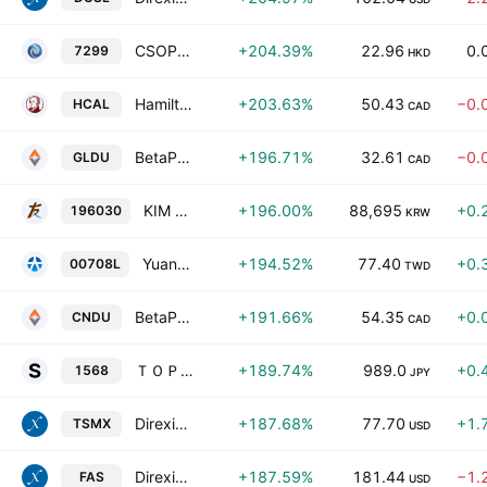
CSOP Gold Futures Daily (2x) Leveraged Product
+204.39%
22.96
0.
7299
HKD
Hamilton Enhanced Canadian Bank ETF
+203.63%
50.43
−0.
HCAL
CAD
BetaPro Gold Bullion 2x Daily Bull ETF
+196.71%
32.61
−0.
GLDU
CAD
KIM ACE Japan Leverage ETF(H)
+196.00%
88,695
+0.
196030
KRW
Yuanta S&P GSCI Gold 2x Leveraged Index ER Futures ETF
+194.52%
77.40
+0.
00708L
TWD
BetaPro S&P/TSX 60 2x Daily Bull ETF
+191.66%
54.35
+0.
CNDU
CAD
ＴＯＰＩＸブル２倍上場投信
+189.74%
989.0
+0.
1568
JPY
Direxion Daily TSM Bull 2X ETF
+187.68%
77.70
+1.
TSMX
USD
Direxion Daily Financial Bull 3X ETF
+187.59%
181.44
−1.
FAS
USD