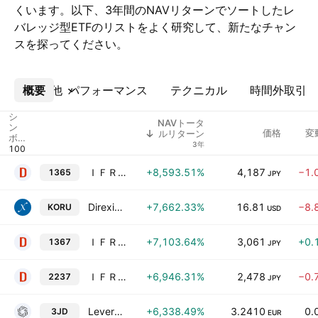
くいます。以下、3年間のNAVリターンでソートしたレ
バレッジ型ETFのリストをよく研究して、新たなチャン
スを探ってください。
概要
その他
パフォーマンス
テクニカル
時間外取引
シ
NAVトータ
ン
価格
変
ルリターン
ボ
3年
ル
ＩＦＲＥＥＥＴＦ 日経平均レバレッジ・インデックス
+8,593.51%
4,187
−1.
1365
JPY
Direxion Daily MSCI South Korea Bull 3X ETF
+7,662.33%
16.81
−8.
KORU
USD
ＩＦＲＥＥＥＴＦ ＴＯＰＩＸレバレッジ（２倍）指数
+7,103.64%
3,061
+0.
1367
JPY
ＩＦＲＥＥＥＴＦ Ｓ＆Ｐ５００ レバレッジ
+6,946.31%
2,478
−0.
2237
JPY
Leverage Shares 3x JD.Com ETP
+6,338.49%
3.2410
0.
3JD
EUR