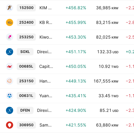
KIM ACE LEVERAGE ETF
+456.82%
36,985
−2.
152500
KRW
KB RISE 200 Futures Leverage ETF
+455.99%
83,215
−2.
252400
KRW
Kiwoom KIWOOM 200 Futures Leverage ETF Units
+453.30%
82,025
−2.
253250
KRW
Direxion Daily Semiconductor Bull 3X ETF
+451.17%
132.33
+0.
SOXL
USD
Capital TAIEX Daily Leveraged 2X ETF
+450.05%
10.92
−1.
00685L
TWD
Hanwha PLUS 200 Futures Leverage ETF
+449.13%
167,555
−2.
253150
KRW
Yuanta Daily Taiwan 50 Units
+435.41%
33.45
−1.
00631L
TWD
Direxion Daily Aerospace & Defense Bull 3X ETF
+424.90%
85.21
−2.
DFEN
USD
Samsung KODEX KRX300 Leverage ETF
+421.55%
63,880
−2.
306950
KRW