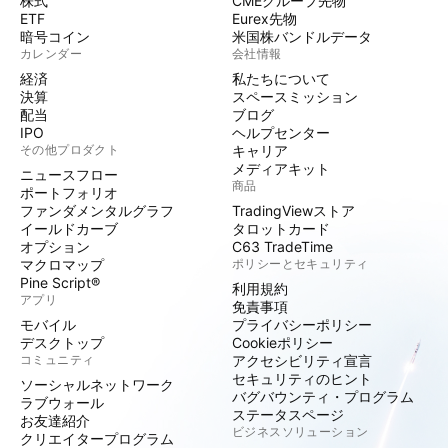
株式
CMEグループ先物
ETF
Eurex先物
暗号コイン
米国株バンドルデータ
カレンダー
会社情報
経済
私たちについて
決算
スペースミッション
配当
ブログ
IPO
ヘルプセンター
その他プロダクト
キャリア
メディアキット
ニュースフロー
商品
ポートフォリオ
ファンダメンタルグラフ
TradingViewストア
イールドカーブ
タロットカード
オプション
C63 TradeTime
マクロマップ
ポリシーとセキュリティ
Pine Script®
利用規約
アプリ
免責事項
モバイル
プライバシーポリシー
デスクトップ
Cookieポリシー
コミュニティ
アクセシビリティ宣言
セキュリティのヒント
ソーシャルネットワーク
バグバウンティ・プログラム
ラブウォール
ステータスページ
お友達紹介
ビジネスソリューション
クリエイタープログラム