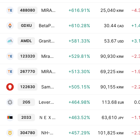
MIRAE ASSET TIGER Semiconductor TOP 10 Leverage ETF
+616.91%
25,040
−4.
488080
KRW
BetaPro Canadian Gold Miners 2x Daily Bull ETF
+610.28%
30.44
+1.
GDXU
CAD
GraniteShares 2x Long AMD Daily ETF
+581.33%
53.67
+3.
AMDL
USD
Mirae Asset Tiger Leverage ETF
+529.81%
90,930
−2.
123320
KRW
MIRAE ASSET TIGER 200 FUTURES LEVERAGE ETF
+513.30%
69,225
−1.
267770
KRW
Samsung KODEX Leverage ETF (EQUITY-DERIVATIVES)
+505.15%
90,155
−2.
122630
KRW
Leverage Shares 2x Goldman Sachs ETP
+464.98%
113.68
0.
2GS
EUR
ＮＥＸＴ ＮＯＴＥＳ 韓国ＫＯＳＰＩ・ダブル・ブル ＥＴＮ
+463.52%
63,610
−1.
2033
JPY
NH-Amundi HANARO 200 Futures Leverage ETF
+457.29%
101,825
−2.
304780
KRW