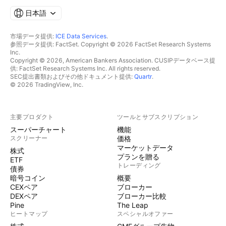
日本語
市場データ提供:
ICE Data Services
.
参照データ提供: FactSet. Copyright © 2026 FactSet Research Systems
Inc.
Copyright © 2026, American Bankers Association. CUSIPデータベース提
供: FactSet Research Systems Inc. All rights reserved.
SEC提出書類およびその他ドキュメント提供:
Quartr
.
© 2026 TradingView, Inc.
主要プロダクト
ツールとサブスクリプション
スーパーチャート
機能
スクリーナー
価格
マーケットデータ
株式
プランを贈る
ETF
トレーディング
債券
暗号コイン
概要
CEXペア
ブローカー
DEXペア
ブローカー比較
Pine
The Leap
ヒートマップ
スペシャルオファー