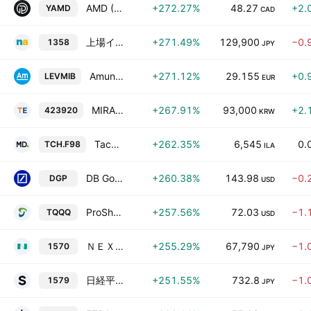
AMD (AMD) Yield Shares Purpose ETF
+272.27%
48.27
+2.
YAMD
CAD
上場インデックスファンド日経レバレッジ指数
+271.49%
129,900
−0.
1358
JPY
Amundi FTSE MIB Daily (2X) Leveraged UCITS ETF -Dist-
+271.12%
29.155
+0.
LEVMIB
EUR
MIRAE ASSET TIGER SYNTH-US PHLX Semiconductor Sector LEVERAGE ETF Units
+267.91%
93,000
+2.
423920
KRW
Tachlit SAL (60) Long Leveraged 3 TA 35 Monthly
+262.35%
6,545
0.
TCH.F98
ILA
DB Gold Double Long Exchange Traded Notes
+260.38%
143.98
−0.
DGP
USD
ProShares UltraPro QQQ
+257.56%
72.03
−1.
TQQQ
USD
ＮＥＸＴ ＦＵＮＤＳ 日経平均レバレッジ・インデックス連動型上場投信
+255.29%
67,790
−1.
1570
JPY
日経平均ブル２倍上場投信
+251.55%
732.8
−1.
1579
JPY