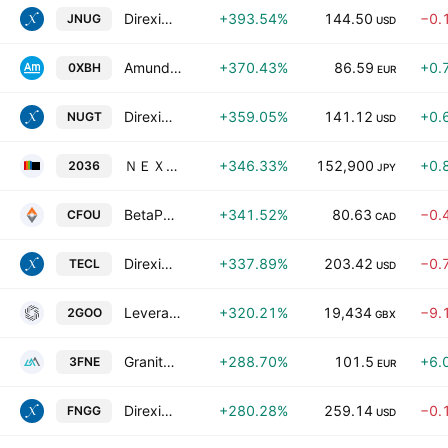
Direxion Daily Junior Gold Miners Index Bull 2X ETF
+393.54%
144.50
−0.
JNUG
USD
Amundi IBEX 35 Doble Apalancado Diario (2x) UCITS ETF -Acc-
+370.43%
86.59
+0.
0XBH
EUR
Direxion Daily Gold Miners Index Bull 2X ETF
+359.05%
141.12
+0.
NUGT
USD
ＮＥＸＴ ＮＯＴＥＳ 金先物 ダブル・ブル ＥＴＮ
+346.33%
152,900
+0.
2036
JPY
BetaPro S&P/TSX Capped Financials 2x Daily Bull ETF
+341.52%
80.63
−0.
CFOU
CAD
Direxion Daily Technology Bull 3X ETF
+337.89%
203.42
−0.
TECL
USD
Leverage Shares 2x Alphabet ETP
+320.21%
19,434
−9.
2GOO
GBX
GraniteShares 3x Long FAANG Daily ETP
+288.70%
101.5
+6.
3FNE
EUR
Direxion Daily NYSE FANG+ Bull 2X ETF
+280.28%
259.14
−0.
FNGG
USD