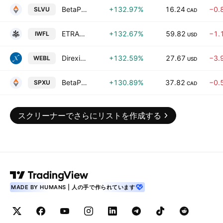
BetaPro Silver 2X Daily Bull ETF
+132.97%
16.24
−0.
SLVU
CAD
ETRACS 2x Leveraged US Growth Factor TR ETN
+132.67%
59.82
−1.
IWFL
USD
Direxion Daily Dow Jones Internet Bull 3X ETF
+132.59%
27.67
−3.
WEBL
USD
BetaPro S&P 500 2x Daily Bull ETF
+130.89%
37.82
−0.
SPXU
CAD
スクリーナーでさらにリストを作成する
MADE BY HUMANS | 人の手で作られています