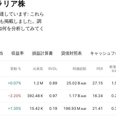
ラリア株
しています: これら
も掲載しました。調
如何を分析してみてく
当
収益率
損益計算書
貸借対照表
キャッシュフ
希薄
変動 %
出来高
RVOL
時価総額
PER
直
+0.07%
1.2 M
0.89
25.02 B
27.15
1.
AUD
−2.20%
392.48 K
0.97
1.17 B
16.24
0.
AUD
+1.35%
15.42 K
0.19
196.93 M
21.41
0.
AUD