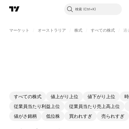
検索
マーケット
/
オーストラリア
/
株式
/
すべての株式
/
過
すべての株式
値上がり上位
値下がり上位
時
従業員当たり利益上位
従業員当たり売上高上位
値がさ銘柄
低位株
買われすぎ
売られすぎ