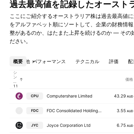
過去最高値を記録したオースト
ここにご紹介するオーストラリア株は過去最高値に達
をアルファベット順にソートして、企業の財務情報
整があるのか、はたまた上昇を続けるのか — その
ださい。
概要
その他
パフォーマンス
テクニカル
評価
配
シ
ン
価格
ボ
ル
Computershare Limited
43.29
CPU
AUD
FDC Consolidated Holdings Ltd.
3.55
FDC
F
AUD
Joyce Corporation Ltd
6.75
JYC
AUD