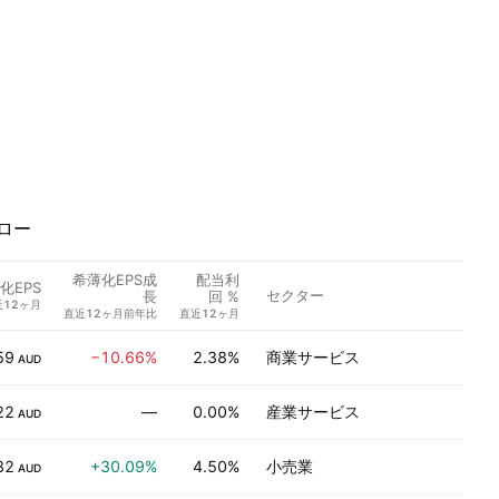
ロー
希薄化EPS成
配当利
アナ
化EPS
セクター
長
回 %
評価
近12ヶ月
直近12ヶ月前年比
直近12ヶ月
59
−10.66%
2.38%
商業サービス
AUD
22
—
0.00%
産業サービス
AUD
32
+30.09%
4.50%
小売業
AUD