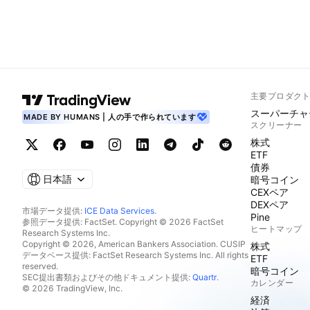
主要プロダク
スーパーチャ
MADE BY HUMANS | 人の手で作られています
スクリーナー
株式
ETF
債券
日本語
暗号コイン
CEXペア
DEXペア
市場データ提供:
ICE Data Services
.
Pine
参照データ提供: FactSet. Copyright © 2026 FactSet
ヒートマップ
Research Systems Inc.
Copyright © 2026, American Bankers Association. CUSIP
株式
データベース提供: FactSet Research Systems Inc. All rights
ETF
reserved.
暗号コイン
SEC提出書類およびその他ドキュメント提供:
Quartr
.
カレンダー
© 2026 TradingView, Inc.
経済