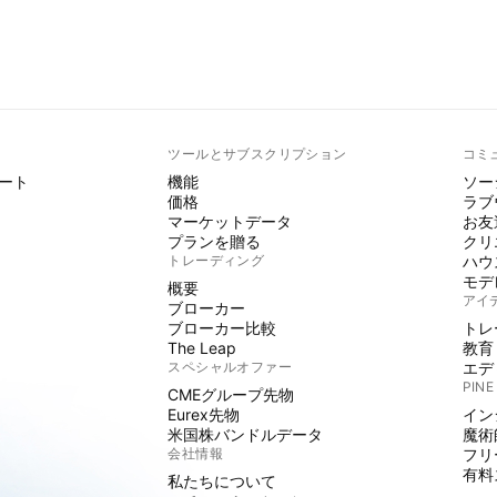
ト
ツールとサブスクリプション
コミ
ート
機能
ソー
価格
ラブ
マーケットデータ
お友
プランを贈る
クリ
トレーディング
ハウ
モデ
概要
アイ
ブローカー
ブローカー比較
トレ
The Leap
教育
スペシャルオファー
エデ
PINE
CMEグループ先物
Eurex先物
イン
米国株バンドルデータ
魔術
会社情報
フリ
有料
私たちについて