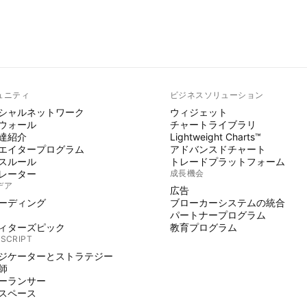
ュニティ
ビジネスソリューション
シャルネットワーク
ウィジェット
ウォール
チャートライブラリ
達紹介
Lightweight Charts™
エイタープログラム
アドバンスドチャート
スルール
トレードプラットフォーム
レーター
成長機会
デア
広告
ーディング
ブローカーシステムの統合
パートナープログラム
ィターズピック
教育プログラム
 SCRIPT
ジケーターとストラテジー
師
ーランサー
スペース