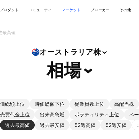
プロダクト
コミュニティ
マーケット
ブローカー
その他
去最高値
オーストラリア株
相場
価総額上位
時価総額下位
従業員数上位
高配当株
売買代金上位
出来高急増
ボラティリティ上位
ベー
過去最高値
過去最安値
52週高値
52週安値