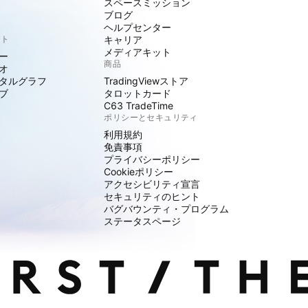
スペースミッション
ブログ
ヘルプセンター
クト
キャリア
メディアキット
ー
商品
オ
タルグラフ
TradingViewストア
ブ
タロットカード
C63 TradeTime
ポリシーとセキュリティ
利用規約
免責事項
プライバシーポリシー
Cookieポリシー
アクセシビリティ宣言
セキュリティのヒント
バグバウンティ・プログラム
ステータスページ