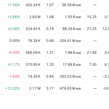
+7.26%
420.24 K
1.07
38.39 M
—
AUD
+2.86%
2.83 M
1.08
1.55 B
15.25
0.
AUD
+0.06%
524.92 K
0.74
98.29 B
21.25
12.
AUD
0.00%
76.28 K
0.69
204.41 M
—
AUD
−0.59%
566.09 K
1.21
1.86 B
21.99
0.
AUD
+0.17%
570.95 K
1.25
17.68 B
7.30
6.
AUD
−1.04%
74.26 K
0.64
293.53 M
—
−0.
AUD
+12.02%
2.17 M
3.17
476.63 M
—
−0.
AUD