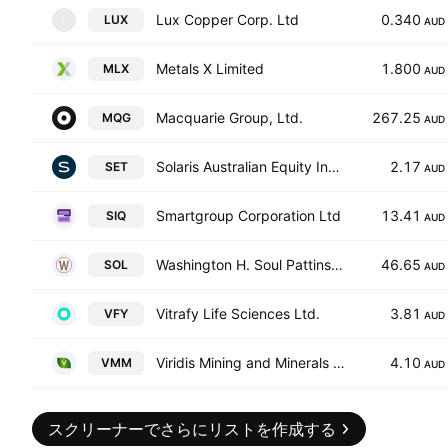
Lux Copper Corp. Ltd
0.340
LUX
L
AUD
Metals X Limited
1.800
MLX
AUD
Macquarie Group, Ltd.
267.25
MQG
AUD
Solaris Australian Equity Income Plus Ltd.
2.17
SET
AUD
Smartgroup Corporation Ltd
13.41
SIQ
AUD
Washington H. Soul Pattinson and Company Limited
46.65
SOL
AUD
Vitrafy Life Sciences Ltd.
3.81
VFY
AUD
Viridis Mining and Minerals Limited
4.10
VMM
AUD
スクリーナーでさらにリストを作成する