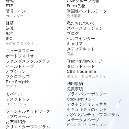
株式
CMEグループ先物
ETF
Eurex先物
暗号コイン
米国株バンドルデータ
カレンダー
会社情報
経済
私たちについて
決算
スペースミッション
配当
ブログ
IPO
ヘルプセンター
その他プロダクト
キャリア
メディアキット
ニュースフロー
商品
ポートフォリオ
ファンダメンタルグラフ
TradingViewストア
イールドカーブ
タロットカード
オプション
C63 TradeTime
マクロマップ
ポリシーとセキュリティ
Pine Script®
利用規約
アプリ
免責事項
モバイル
プライバシーポリシー
デスクトップ
Cookieポリシー
コミュニティ
アクセシビリティ宣言
セキュリティのヒント
ソーシャルネットワーク
バグバウンティ・プログラム
ラブウォール
ステータスページ
お友達紹介
ビジネスソリューション
クリエイタープログラム