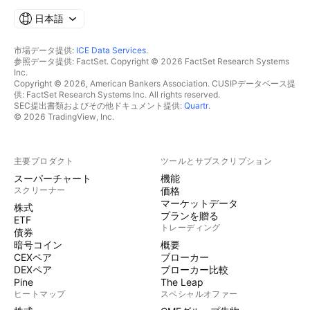
日本語
市場データ提供:
ICE Data Services
.
参照データ提供: FactSet. Copyright © 2026 FactSet Research Systems
Inc.
Copyright © 2026, American Bankers Association. CUSIPデータベース提
供: FactSet Research Systems Inc. All rights reserved.
SEC提出書類およびその他ドキュメント提供:
Quartr
.
© 2026 TradingView, Inc.
主要プロダクト
ツールとサブスクリプション
スーパーチャート
機能
スクリーナー
価格
マーケットデータ
株式
プランを贈る
ETF
トレーディング
債券
暗号コイン
概要
CEXペア
ブローカー
DEXペア
ブローカー比較
Pine
The Leap
ヒートマップ
スペシャルオファー