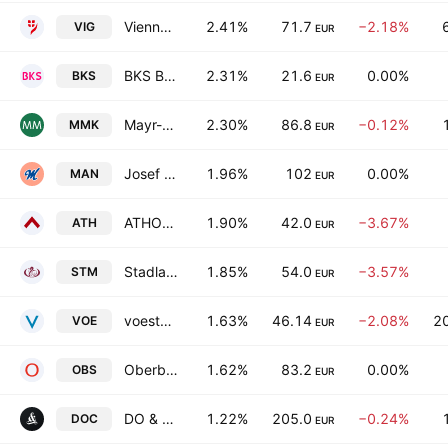
Vienna Insurance Group AG
2.41%
71.7
−2.18%
VIG
EUR
BKS Bank AG
2.31%
21.6
0.00%
BKS
EUR
Mayr-Melnhof Karton AG
2.30%
86.8
−0.12%
MMK
EUR
Josef Manner & Comp. AG
1.96%
102
0.00%
MAN
EUR
ATHOS Immobilien AG
1.90%
42.0
−3.67%
ATH
EUR
Stadlauer Malzfabrik AG
1.85%
54.0
−3.57%
STM
EUR
voestalpine AG
1.63%
46.14
−2.08%
2
VOE
EUR
Oberbank AG
1.62%
83.2
0.00%
OBS
EUR
DO & CO Aktiengesellschaft
1.22%
205.0
−0.24%
DOC
EUR