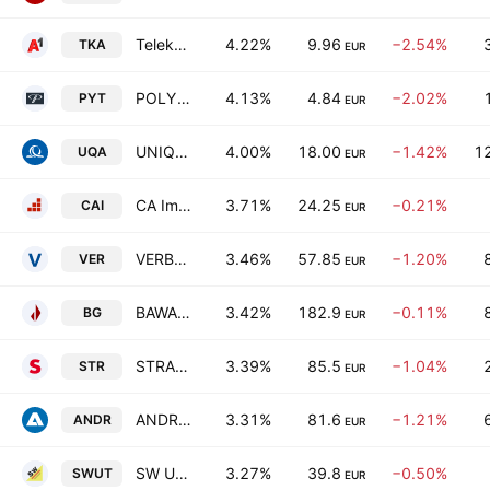
Telekom Austria AG
4.22%
9.96
−2.54%
TKA
EUR
POLYTEC HOLDING AG
4.13%
4.84
−2.02%
PYT
EUR
UNIQA Insurance Group AG
4.00%
18.00
−1.42%
1
UQA
EUR
CA Immobilien Anlagen AG
3.71%
24.25
−0.21%
CAI
EUR
VERBUND AG Class A
3.46%
57.85
−1.20%
VER
EUR
BAWAG Group AG
3.42%
182.9
−0.11%
BG
EUR
STRABAG SE
3.39%
85.5
−1.04%
STR
EUR
ANDRITZ AG
3.31%
81.6
−1.21%
ANDR
EUR
SW Umwelttechnik Stoiser & Wolschner AG
3.27%
39.8
−0.50%
SWUT
EUR