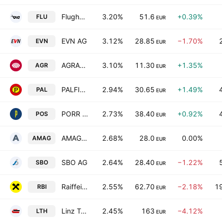
Flughafen Wien AG
3.20%
51.6
+0.39%
FLU
EUR
EVN AG
3.12%
28.85
−1.70%
EVN
EUR
AGRANA Beteiligungs-AG
3.10%
11.30
+1.35%
AGR
EUR
PALFINGER AG
2.94%
30.65
+1.49%
PAL
EUR
PORR AG
2.73%
38.40
+0.92%
POS
EUR
AMAG Austria Metall AG
2.68%
28.0
0.00%
AMAG
EUR
SBO AG
2.64%
28.40
−1.22%
SBO
EUR
Raiffeisen Bank International AG
2.55%
62.70
−2.18%
1
RBI
EUR
Linz Textil Holding Aktiengesellschaft
2.45%
163
−4.12%
LTH
EUR