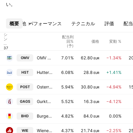
い。
概要
その他
パフォーマンス
テクニカル
評価
配当
シ
配当利
ン
回%
価格
変動 %
ボ
(予)
ル
OMV AG
7.01%
62.80
−1.34%
2
OMV
EUR
Hutter & Schrantz Stahlbau AG
6.08%
28.8
+1.41%
HST
EUR
Osterreichische Post AG
5.94%
30.80
−4.94%
1
POST
EUR
Gurktaler AG
5.52%
16.3
−4.12%
GAGS
EUR
Burgenland Holding AG
4.82%
84.0
0.00%
BHD
EUR
Wienerberger AG
4.37%
21.74
−2.25%
2
WIE
EUR