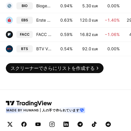
Biogena Group Invest AG
0.94%
5.30
0.00%
BIO
EUR
Erste Group Bank AG
0.63%
120.0
−1.40%
2
EBS
EUR
FACC AG
0.59%
16.82
−1.06%
FACC
EUR
BTV Vier Lander Bank AG
0.54%
92.0
0.00%
BTS
EUR
スクリーナーでさらにリストを作成する
MADE BY HUMANS | 人の手で作られています