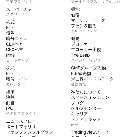
主要プロダクト
ツールとサブスクリプション
スーパーチャート
機能
スクリーナー
価格
マーケットデータ
株式
プランを贈る
ETF
トレーディング
債券
暗号コイン
概要
CEXペア
ブローカー
DEXペア
ブローカー比較
Pine
The Leap
ヒートマップ
スペシャルオファー
株式
CMEグループ先物
ETF
Eurex先物
暗号コイン
米国株バンドルデータ
カレンダー
会社情報
経済
私たちについて
決算
スペースミッション
配当
ブログ
IPO
ヘルプセンター
その他プロダクト
キャリア
メディアキット
ニュースフロー
商品
ポートフォリオ
ファンダメンタルグラフ
TradingViewストア