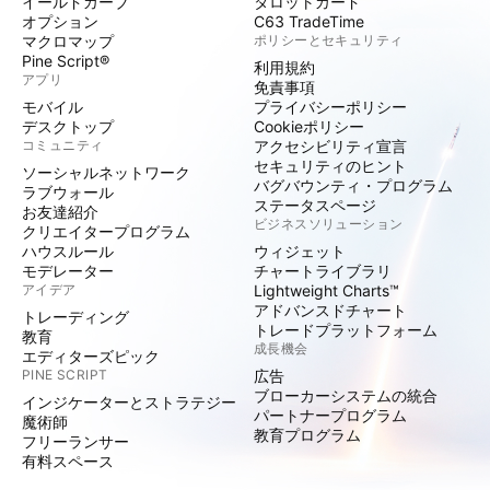
イールドカーブ
タロットカード
オプション
C63 TradeTime
マクロマップ
ポリシーとセキュリティ
Pine Script®
利用規約
アプリ
免責事項
モバイル
プライバシーポリシー
デスクトップ
Cookieポリシー
コミュニティ
アクセシビリティ宣言
セキュリティのヒント
ソーシャルネットワーク
バグバウンティ・プログラム
ラブウォール
ステータスページ
お友達紹介
ビジネスソリューション
クリエイタープログラム
ハウスルール
ウィジェット
モデレーター
チャートライブラリ
アイデア
Lightweight Charts™
アドバンスドチャート
トレーディング
トレードプラットフォーム
教育
成長機会
エディターズピック
PINE SCRIPT
広告
ブローカーシステムの統合
インジケーターとストラテジー
パートナープログラム
魔術師
教育プログラム
フリーランサー
有料スペース