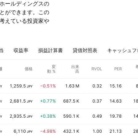
ホールディングスの
とができます。この
考えている投資家や
当
収益率
損益計算書
貸借対照表
キャッシュフ
変
出来
額
価格
RVOL
PER
動 %
高
1,259.5
−0.51%
1.63 M
0.32
15.16
PY
JPY
2,681.5
+0.77%
687.5 K
0.37
14.63
1
PY
JPY
2,935.5
+0.38%
590.1 K
0.49
19.78
1
PY
JPY
6,110
−4.98%
432.1 K
1.00
21.13
2
PY
JPY