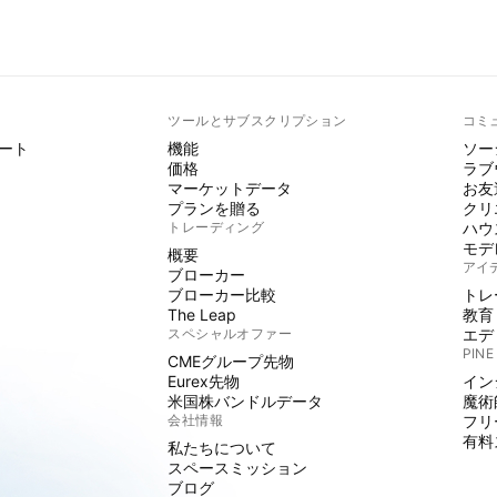
ト
ツールとサブスクリプション
コミ
ート
機能
ソー
価格
ラブ
マーケットデータ
お友
プランを贈る
クリ
トレーディング
ハウ
モデ
概要
アイ
ブローカー
ブローカー比較
トレ
The Leap
教育
スペシャルオファー
エデ
PINE
CMEグループ先物
Eurex先物
イン
米国株バンドルデータ
魔術
会社情報
フリ
有料
私たちについて
スペースミッション
ブログ