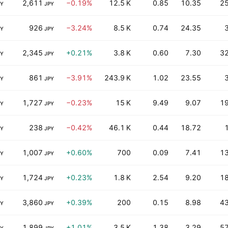
2,611
−0.19%
12.5 K
0.85
10.35
2
PY
JPY
926
−3.24%
8.5 K
0.74
24.35
PY
JPY
2,345
+0.21%
3.8 K
0.60
7.30
3
PY
JPY
861
−3.91%
243.9 K
1.02
23.55
PY
JPY
1,727
−0.23%
15 K
9.49
9.07
1
PY
JPY
238
−0.42%
46.1 K
0.44
18.72
PY
JPY
1,007
+0.60%
700
0.09
7.41
1
PY
JPY
1,724
+0.23%
1.8 K
2.54
9.20
1
PY
JPY
3,860
+0.39%
200
0.15
8.98
4
PY
JPY
1,899
+1.01%
3.5 K
1.38
3.29
5