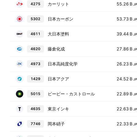
カーリット
55.26 B
4275
J
日本カーボン
53.73 B
5302
J
大日本塗料
39.44 B
4611
J
藤倉化成
27.86 B
4620
J
日本高純度化学
26.23 B
4973
J
日本アクア
24.52 B
1429
J
ビーピー・カストロール
22.89 B
5015
J
東京インキ
22.63 B
4635
J
岡本硝子
22.33 B
7746
J