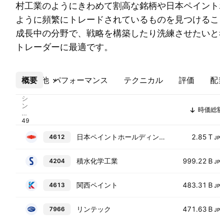
村工業のようにきわめて割高な銘柄や日本ペイント
ように頻繁にトレードされているものを見つけるこ
成長中の分野で、戦略を構築したり洗練させたいと
トレーダーに最適です。
概要
その他
パフォーマンス
テクニカル
評価
配
シ
ン
時価総
ボ
ル
日本ペイントホールディングス
2.85 T
4612
J
積水化学工業
999.22 B
4204
J
関西ペイント
483.31 B
4613
J
リンテック
471.63 B
7966
J