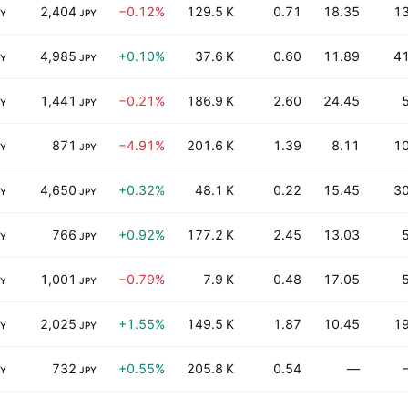
2,404
−0.12%
129.5 K
0.71
18.35
1
PY
JPY
4,985
+0.10%
37.6 K
0.60
11.89
4
PY
JPY
1,441
−0.21%
186.9 K
2.60
24.45
PY
JPY
871
−4.91%
201.6 K
1.39
8.11
1
PY
JPY
4,650
+0.32%
48.1 K
0.22
15.45
3
PY
JPY
766
+0.92%
177.2 K
2.45
13.03
PY
JPY
1,001
−0.79%
7.9 K
0.48
17.05
PY
JPY
2,025
+1.55%
149.5 K
1.87
10.45
1
PY
JPY
732
+0.55%
205.8 K
0.54
—
PY
JPY