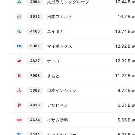
大成ラミックグループ
17.44 B
4994
J
日本フエルト
16.7 B
3512
J
ニイタカ
13.74 B
4465
J
マイポックス
12.92 B
5381
J
ナトコ
12.91 B
4627
J
きもと
11.27 B
7908
J
日本インシュレ
8.72 B
5368
J
アサヒペン
6.51 B
4623
J
イサム塗料
5.65 B
4624
J
タカギセイコー
5.28 B
4242