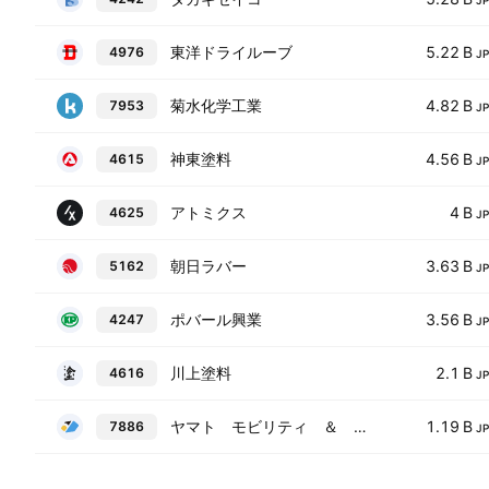
J
東洋ドライルーブ
5.22 B
4976
J
菊水化学工業
4.82 B
7953
J
神東塗料
4.56 B
4615
J
アトミクス
4 B
4625
J
朝日ラバー
3.63 B
5162
J
ポバール興業
3.56 B
4247
J
川上塗料
2.1 B
4616
J
ヤマト モビリティ ＆ ＭＦＧ．
1.19 B
7886
J