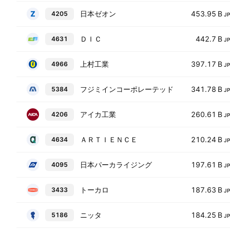
日本ゼオン
453.95 B
4205
J
ＤＩＣ
442.7 B
4631
J
上村工業
397.17 B
4966
J
フジミインコーポレーテッド
341.78 B
5384
J
アイカ工業
260.61 B
4206
J
ＡＲＴＩＥＮＣＥ
210.24 B
4634
J
日本パーカライジング
197.61 B
4095
J
トーカロ
187.63 B
3433
J
ニッタ
184.25 B
5186
J