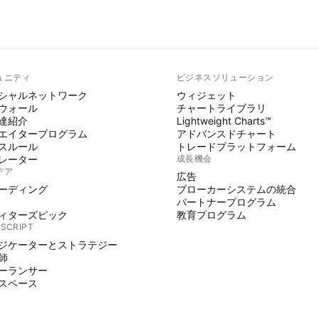
ュニティ
ビジネスソリューション
シャルネットワーク
ウィジェット
ウォール
チャートライブラリ
達紹介
Lightweight Charts™
エイタープログラム
アドバンスドチャート
スルール
トレードプラットフォーム
レーター
成長機会
デア
広告
ーディング
ブローカーシステムの統合
パートナープログラム
ィターズピック
教育プログラム
 SCRIPT
ジケーターとストラテジー
師
ーランサー
スペース