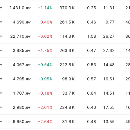
2,431.0
+1.14%
370.3 K
0.25
11.31
2
PY
JPY
4,690
−0.40%
261.5 K
0.46
9.77
4
PY
JPY
22,710
−6.62%
114.3 K
1.08
26.27
8
PY
JPY
3,935
−1.75%
263.6 K
0.47
27.62
1
PY
JPY
4,067
+0.54%
222.6 K
0.53
14.48
2
PY
JPY
4,795
+0.95%
98.9 K
0.57
16.51
2
PY
JPY
1,707
−0.18%
133.7 K
0.64
14.51
1
PY
JPY
2,980
−2.61%
224.8 K
0.40
17.55
1
PY
JPY
6,650
−2.64%
31.6 K
0.48
13.55
4
PY
JPY