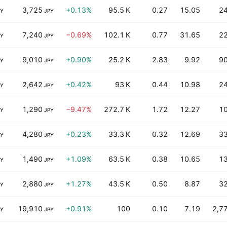
3,725
+0.13%
95.5 K
0.27
15.05
2
PY
JPY
7,240
−0.69%
102.1 K
0.77
31.65
2
PY
JPY
9,010
+0.90%
25.2 K
2.83
9.92
9
PY
JPY
2,642
+0.42%
93 K
0.44
10.98
2
PY
JPY
1,290
−9.47%
272.7 K
1.72
12.27
1
PY
JPY
4,280
+0.23%
33.3 K
0.32
12.69
3
PY
JPY
1,490
+1.09%
63.5 K
0.38
10.65
1
PY
JPY
2,880
+1.27%
43.5 K
0.50
8.87
3
PY
JPY
19,910
+0.91%
100
0.10
7.19
2,7
PY
JPY