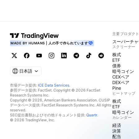
主要プロダク
スーパーチャ
MADE BY HUMANS | 人の手で作られています
スクリーナー
株式
ETF
債券
日本語
暗号コイン
CEXペア
DEXペア
市場データ提供:
ICE Data Services
.
Pine
参照データ提供: FactSet. Copyright © 2026 FactSet
ヒートマップ
Research Systems Inc.
Copyright © 2026, American Bankers Association. CUSIP
株式
データベース提供: FactSet Research Systems Inc. All rights
ETF
reserved.
暗号コイン
SEC提出書類およびその他ドキュメント提供:
Quartr
.
カレンダー
© 2026 TradingView, Inc.
経済
決算
配当