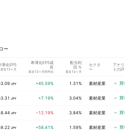
ロー
希薄化EPS成
配当利
セクタ
アナリス
希薄化EPS
長
回 %
ー
トの評価
直近12ヶ月
直近12ヶ月前年比
直近12ヶ月
買い
83.09
+45.59%
1.31%
素材産業
JPY
買い
83.31
+7.19%
3.04%
素材産業
JPY
買い
48.44
−12.19%
3.84%
素材産業
JPY
買い
89.22
+58.41%
1.59%
素材産業
JPY