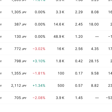
PY
JPY
1,305
0.00%
3.3 K
2.29
8.08
1
PY
JPY
387
0.00%
14.6 K
2.45
18.00
PY
JPY
130
0.00%
48.9 K
1.20
—
−
PY
JPY
772
−3.02%
16 K
2.56
4.35
1
PY
JPY
798
+3.10%
1.8 K
0.42
28.15
PY
JPY
1,355
−1.81%
100
0.17
9.58
1
PY
JPY
2,112
+1.34%
500
0.57
8.82
2
PY
JPY
705
−2.08%
3.9 K
1.45
—
−53
PY
JPY