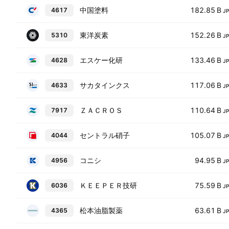
中国塗料
182.85 B
4617
J
東洋炭素
152.26 B
5310
J
エスケー化研
133.46 B
4628
J
サカタインクス
117.06 B
4633
J
ＺＡＣＲＯＳ
110.64 B
7917
J
セントラル硝子
105.07 B
4044
J
コニシ
94.95 B
4956
J
ＫＥＥＰＥＲ技研
75.59 B
6036
J
松本油脂製薬
63.61 B
4365
J