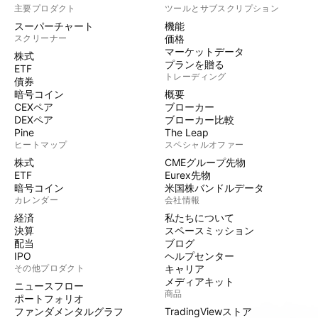
主要プロダクト
ツールとサブスクリプション
スーパーチャート
機能
スクリーナー
価格
マーケットデータ
株式
プランを贈る
ETF
トレーディング
債券
暗号コイン
概要
CEXペア
ブローカー
DEXペア
ブローカー比較
Pine
The Leap
ヒートマップ
スペシャルオファー
株式
CMEグループ先物
ETF
Eurex先物
暗号コイン
米国株バンドルデータ
カレンダー
会社情報
経済
私たちについて
決算
スペースミッション
配当
ブログ
IPO
ヘルプセンター
その他プロダクト
キャリア
メディアキット
ニュースフロー
商品
ポートフォリオ
ファンダメンタルグラフ
TradingViewストア