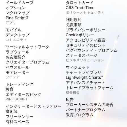
イールドカーブ
タロットカード
オプション
C63 TradeTime
マクロマップ
ポリシーとセキュリティ
Pine Script®
利用規約
アプリ
免責事項
モバイル
プライバシーポリシー
デスクトップ
Cookieポリシー
コミュニティ
アクセシビリティ宣言
セキュリティのヒント
ソーシャルネットワーク
バグバウンティ・プログラム
ラブウォール
ステータスページ
お友達紹介
ビジネスソリューション
クリエイタープログラム
ハウスルール
ウィジェット
モデレーター
チャートライブラリ
アイデア
Lightweight Charts™
アドバンスドチャート
トレーディング
トレードプラットフォーム
教育
成長機会
エディターズピック
PINE SCRIPT
広告
ブローカーシステムの統合
インジケーターとストラテジー
パートナープログラム
魔術師
教育プログラム
フリーランサー
有料スペース