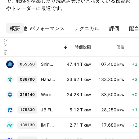
で、戦略を構築したり洗練させたいと考えている投資家
やトレーダーに最適です。
概要
その他
パフォーマンス
テクニカル
評価
配当
シ
ン
時価総額
価格
ボ
ル
Shinhan Financial Group Co., Ltd.
47.44 T
107,400
+3
055550
KRW
KRW
Hana Financial Group Inc.
33.62 T
133,300
+3
086790
KRW
KRW
Woori Financial Group, Inc.
24.28 T
33,500
+0
316140
KRW
KRW
JB Financial Group Co., Ltd.
5.12 T
28,250
+1
175330
KRW
KRW
iM Financial Group Co. Ltd.
2.71 T
17,680
+2
139130
KRW
KRW