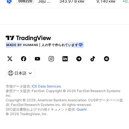
Jeju Bank
343.97 B
9,140
+0
006220
KRW
KRW
MADE BY HUMANS | 人の手で作られています
日本語
市場データ提供:
ICE Data Services
.
参照データ提供: FactSet. Copyright © 2026 FactSet Research Systems
Inc.
Copyright © 2026, American Bankers Association. CUSIPデータベース提
供: FactSet Research Systems Inc. All rights reserved.
SEC提出書類およびその他ドキュメント提供:
Quartr
.
© 2026 TradingView, Inc.