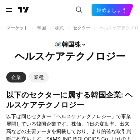
始めましょう
マーケット
/
韓国
/
株式
/
セクター
/
ヘルスケアテクノロ
韓国株
ヘルスケアテクノロジー
企業
業種
以下のセクターに属する韓国企業: ヘ
ルスケアテクノロジー
以下は同じセクター「ヘルスケアテクノロジー」で事業
展開している韓国企業です。株価、1日の変動率、出来
高などの主要データを掲載しており、より的確な取引判
断に役立ちます。SAMSUNG BIOLOGICS Co., Ltd.のよ