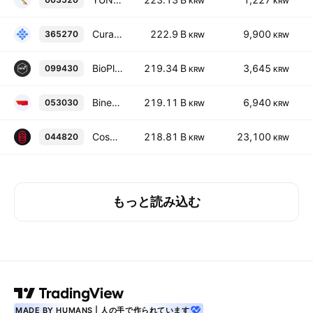
KRW
KRW
Curacle Co., Ltd.
222.9 B
9,900
365270
KRW
KRW
BioPlus Co. Ltd.
219.34 B
3,645
099430
KRW
KRW
Binex Co., Ltd
219.11 B
6,940
053030
KRW
KRW
Cosmax BTI Inc.
218.81 B
23,100
044820
KRW
KRW
もっと読み込む
MADE BY HUMANS | 人の手で作られています