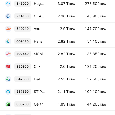
Hugel, Inc.
3.07 T
273,500
145020
KRW
KRW
CLASSYS Inc.
2.98 T
45,900
214150
KRW
KRW
Voronoi, Inc.
2.9 T
147,700
310210
KRW
KRW
Hanall Biopharma Co., Ltd.
2.82 T
54,100
009420
KRW
KRW
SK bioscience Co.,Ltd.
2.82 T
36,850
302440
KRW
KRW
OliX Pharmaceuticals, Inc.
2.6 T
121,200
226950
KRW
KRW
D&D Pharmatech Co., Ltd.
2.55 T
57,500
347850
KRW
KRW
ST PHARM CO., LTD.
2.11 T
100,100
237690
KRW
KRW
Celltrion Pharm Inc.
1.89 T
44,200
068760
KRW
KRW