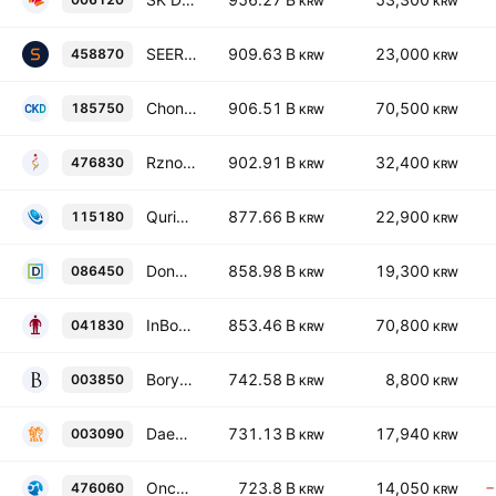
KRW
KRW
SEERS Co. Ltd.
909.63 B
23,000
458870
KRW
KRW
Chong Kun Dang Pharmaceutical Corp.
906.51 B
70,500
185750
KRW
KRW
Rznomics Inc.
902.91 B
32,400
476830
KRW
KRW
Qurient Co., Ltd.
877.66 B
22,900
115180
KRW
KRW
DongKook Pharmaceutical Co., Ltd.
858.98 B
19,300
086450
KRW
KRW
InBody Co., Ltd.
853.46 B
70,800
041830
KRW
KRW
Boryung Corporation
742.58 B
8,800
003850
KRW
KRW
Daewoong Co., Ltd.
731.13 B
17,940
003090
KRW
KRW
Onconic Therapeutics, Inc.
723.8 B
14,050
−
476060
KRW
KRW