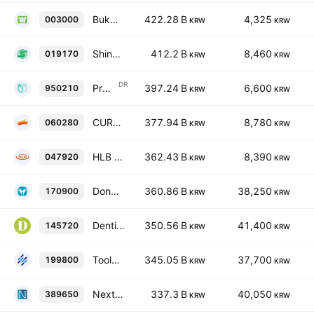
Bukwang Pharmaceutical Co., Ltd.
422.28 B
4,325
003000
KRW
KRW
Shinpoong Pharmaceutical Co., Ltd.
412.2 B
8,460
019170
KRW
KRW
DR
Prestige BioPharma Limited Korean Deposit Receipt Repr 1/5 Sh
397.24 B
6,600
950210
KRW
KRW
CUREXO Inc.
377.94 B
8,780
060280
KRW
KRW
HLB PHARMACEUTICAL CO., LTD.
362.43 B
8,390
047920
KRW
KRW
Dong-A ST Co., Ltd.
360.86 B
38,250
170900
KRW
KRW
Dentium Co., Ltd.
350.56 B
41,400
145720
KRW
KRW
ToolGen Incorporated
345.05 B
37,700
199800
KRW
KRW
Nextbiomedical Co. Ltd.
337.3 B
40,050
389650
KRW
KRW