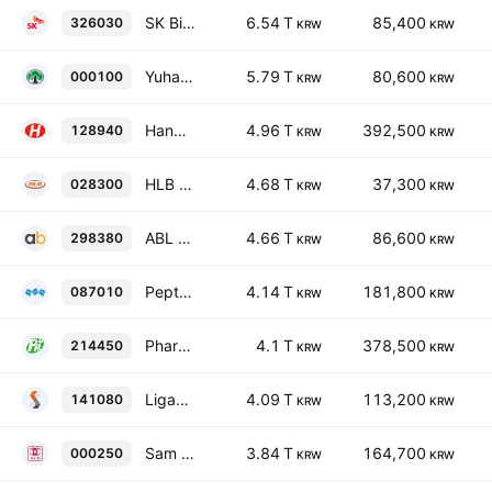
SK Biopharmaceuticals Co., Ltd.
6.54 T
85,400
326030
KRW
KRW
Yuhan Corporation
5.79 T
80,600
000100
KRW
KRW
Hanmi Pharmaceutical Co., Ltd.
4.96 T
392,500
128940
KRW
KRW
HLB Co., Ltd.
4.68 T
37,300
028300
KRW
KRW
ABL Bio, Inc.
4.66 T
86,600
298380
KRW
KRW
Peptron, Inc.
4.14 T
181,800
087010
KRW
KRW
PharmaResearch Co., Ltd.
4.1 T
378,500
214450
KRW
KRW
LigaChem Biosciences Inc.
4.09 T
113,200
141080
KRW
KRW
Sam Chun Dang Pharm. Co., Ltd.
3.84 T
164,700
000250
KRW
KRW