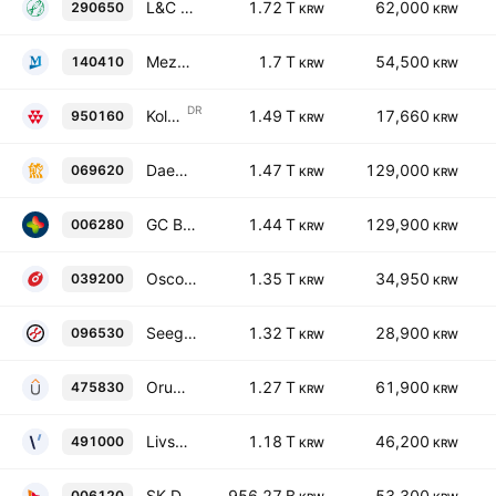
L&C BIO Co., Ltd.
1.72 T
62,000
290650
KRW
KRW
Mezzion Pharma Co., Ltd.
1.7 T
54,500
140410
KRW
KRW
DR
Kolon TissueGene. Inc. Shs Korean Deposit Receipt Repr 1/5 Sh
1.49 T
17,660
950160
KRW
KRW
Daewoong Pharmaceutical Co., Ltd.
1.47 T
129,000
069620
KRW
KRW
GC Biopharma Corp.
1.44 T
129,900
006280
KRW
KRW
Oscotec Inc.
1.35 T
34,950
039200
KRW
KRW
Seegene, Inc.
1.32 T
28,900
096530
KRW
KRW
Orum Therapeutics, Inc.
1.27 T
61,900
475830
KRW
KRW
Livsmed Inc.
1.18 T
46,200
491000
KRW
KRW
SK Discovery Co. Ltd.
956.27 B
53,300
006120