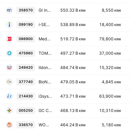
GI Innovation, Inc.
550.32 B
8,550
358570
KRW
KRW
i-SENS, Inc.
538.89 B
18,400
099190
KRW
KRW
Medy-Tox Inc.
519.72 B
79,800
086900
KRW
KRW
TOMOCUBE, Inc.
497.27 B
37,000
475960
KRW
KRW
Ildong Pharmaceutical Co., Ltd.
484.74 B
15,320
249420
KRW
KRW
BioNote, Inc.
479.05 B
4,845
377740
KRW
KRW
i3system, Inc.
473.71 B
63,900
214430
KRW
KRW
GC Corp.
468.13 B
10,310
005250
KRW
KRW
WON TECH CO.,Ltd.
464.24 B
5,180
336570
KRW
KRW