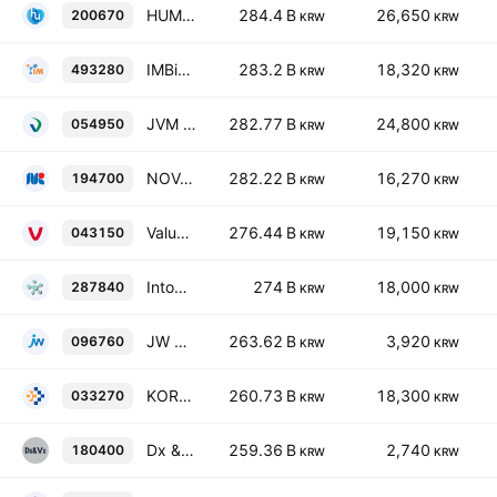
HUMEDIX Co.LTD.
284.4 B
26,650
200670
KRW
KRW
IMBiologics Corp.
283.2 B
18,320
493280
KRW
KRW
JVM Co., Ltd.
282.77 B
24,800
054950
KRW
KRW
NOVAREX Co., Ltd.
282.22 B
16,270
194700
KRW
KRW
Value Added Technology Co., Ltd.
276.44 B
19,150
043150
KRW
KRW
IntoCell, Inc.
274 B
18,000
287840
KRW
KRW
JW Holdings Corporation
263.62 B
3,920
096760
KRW
KRW
KOREA UNITED PHARM, INC.
260.73 B
18,300
033270
KRW
KRW
Dx & Vx Co., Ltd.
259.36 B
2,740
180400
KRW
KRW