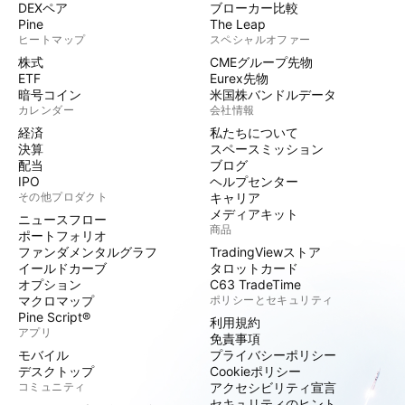
DEXペア
ブローカー比較
Pine
The Leap
ヒートマップ
スペシャルオファー
株式
CMEグループ先物
ETF
Eurex先物
暗号コイン
米国株バンドルデータ
カレンダー
会社情報
経済
私たちについて
決算
スペースミッション
配当
ブログ
IPO
ヘルプセンター
その他プロダクト
キャリア
メディアキット
ニュースフロー
商品
ポートフォリオ
ファンダメンタルグラフ
TradingViewストア
イールドカーブ
タロットカード
オプション
C63 TradeTime
マクロマップ
ポリシーとセキュリティ
Pine Script®
利用規約
アプリ
免責事項
モバイル
プライバシーポリシー
デスクトップ
Cookieポリシー
コミュニティ
アクセシビリティ宣言
セキュリティのヒント