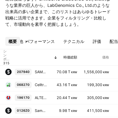
うな業界の巨人から、LabGenomics Co., Ltd.のような
出来高の多い企業まで、このリストはあらゆるトレード
戦略に活用できます。企業をフィルタリング・比較し
て、市場動向を素早く把握しましょう。
概要
その他
パフォーマンス
テクニカル
評価
配当
シ
ン
時価総額
価格
ボ
ル
SAMSUNG BIOLOGICS Co., Ltd.
70.08 T
1,556,000
207940
KRW
KRW
Celltrion, Inc.
43.16 T
199,300
068270
KRW
KRW
ALTEOGEN Inc.
20.44 T
305,000
196170
KRW
KRW
Samsung Epis Holdings Co., Ltd.
9.98 T
411,500
0126Z0
KRW
KRW