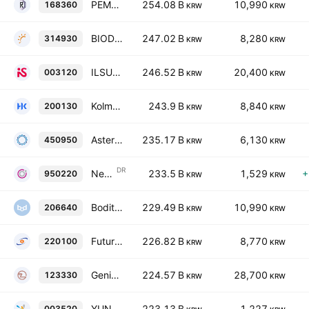
PEMTRON Corporation
254.08 B
10,990
168360
KRW
KRW
BIODYNE Co., Ltd.
247.02 B
8,280
314930
KRW
KRW
ILSUNG IS CO., LTD.
246.52 B
20,400
003120
KRW
KRW
KolmarBNH Co., Ltd.
243.9 B
8,840
200130
KRW
KRW
Asterasys Co., Ltd.
235.17 B
6,130
450950
KRW
KRW
DR
NeoImmuneTech Inc shs Korean Deposit Receipt Repr 1/5 Sh
233.5 B
1,529
+
950220
KRW
KRW
Boditech Med, Inc.
229.49 B
10,990
206640
KRW
KRW
FutureChem Co., Ltd.
226.82 B
8,770
220100
KRW
KRW
Genic Co., Ltd
224.57 B
28,700
123330
KRW
KRW
YUNGJIN PHARM. CO. LTD
223.13 B
1,227
003520