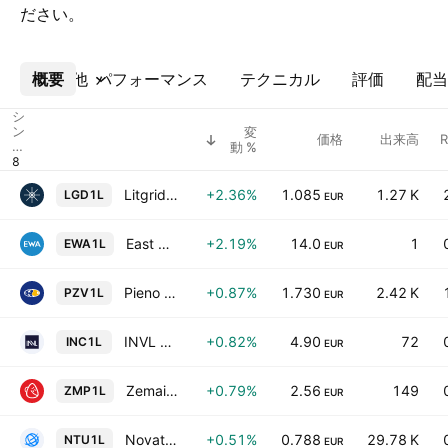
ださい。
概要
その他
パフォーマンス
テクニカル
評価
配当
シ
ン
変
価格
出来高
ボ
動 %
ル
Litgrid AB
+2.36%
1.085
1.27 K
LGD1L
EUR
East West Agro AB
+2.19%
14.0
1
EWA1L
EUR
Pieno Zvaigzdes AB
+0.87%
1.730
2.42 K
PZV1L
EUR
INVL Technology
+0.82%
4.90
72
INC1L
EUR
Zemaitijos Pienas AB
+0.79%
2.56
149
ZMP1L
EUR
Novaturas AB
+0.51%
0.788
29.78 K
NTU1L
EUR