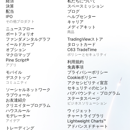
経済
私たちについて
決算
スペースミッション
配当
ブログ
IPO
ヘルプセンター
その他プロダクト
キャリア
メディアキット
ニュースフロー
商品
ポートフォリオ
ファンダメンタルグラフ
TradingViewストア
イールドカーブ
タロットカード
オプション
C63 TradeTime
マクロマップ
ポリシーとセキュリティ
Pine Script®
利用規約
アプリ
免責事項
モバイル
プライバシーポリシー
デスクトップ
Cookieポリシー
コミュニティ
アクセシビリティ宣言
セキュリティのヒント
ソーシャルネットワーク
バグバウンティ・プログラム
ラブウォール
ステータスページ
お友達紹介
ビジネスソリューション
クリエイタープログラム
ハウスルール
ウィジェット
モデレーター
チャートライブラリ
アイデア
Lightweight Charts™
アドバンスドチャート
トレーディング