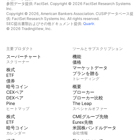
参照データ提供: FactSet. Copyright © 2026 FactSet Research Systems
Inc.
Copyright © 2026, American Bankers Association. CUSIPデータベース提
供: FactSet Research Systems Inc. All rights reserved.
SEC提出書類およびその他ドキュメント提供:
Quartr
.
© 2026 TradingView, Inc.
主要プロダクト
ツールとサブスクリプション
スーパーチャート
機能
スクリーナー
価格
マーケットデータ
株式
プランを贈る
ETF
トレーディング
債券
暗号コイン
概要
CEXペア
ブローカー
DEXペア
ブローカー比較
Pine
The Leap
ヒートマップ
スペシャルオファー
株式
CMEグループ先物
ETF
Eurex先物
暗号コイン
米国株バンドルデータ
カレンダー
会社情報