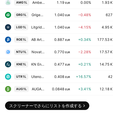
Amber Grid AB
1.19
0.00%
1.93 K
AMG1L
EUR
Grigeo Group AB
1.040
−0.48%
627
GRG1L
EUR
Litgrid AB
1.040
−4.15%
4.95 K
LGD1L
EUR
AB Artea Bankas
0.887
+0.34%
177.53 K
ROE1L
EUR
Novaturas AB
0.770
−2.28%
17.57 K
NTU1L
EUR
KN Energies AB
0.477
+0.21%
14.75 K
KNE1L
EUR
Utenos Trikotazas AB
0.408
+16.57%
42
UTR1L
EUR
AUGA group AB
0.0848
+3.41%
12.18 K
AUG1L
EUR
スクリーナーでさらにリストを作成する