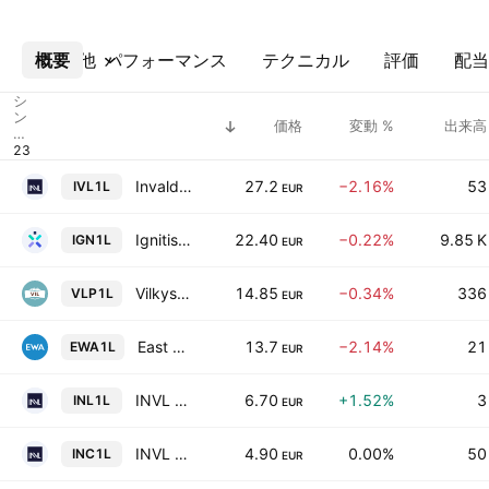
概要
その他
パフォーマンス
テクニカル
評価
配当
シ
ン
価格
変動 %
出来高
ボ
ル
Invalda INVL AB
27.2
−2.16%
53
IVL1L
EUR
Ignitis Grupe AB
22.40
−0.22%
9.85 K
IGN1L
EUR
Vilkyskiu Pienine AB
14.85
−0.34%
336
VLP1L
EUR
East West Agro AB
13.7
−2.14%
21
EWA1L
EUR
INVL Baltic Farmland AB
6.70
+1.52%
3
INL1L
EUR
INVL Technology
4.90
0.00%
50
INC1L
EUR