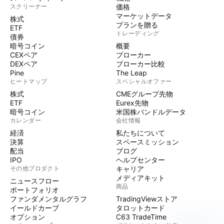
スクリーナー
価格
マーケットデータ
株式
プランを贈る
ETF
トレーディング
債券
暗号コイン
概要
CEXペア
ブローカー
DEXペア
ブローカー比較
Pine
The Leap
ヒートマップ
スペシャルオファー
株式
CMEグループ先物
ETF
Eurex先物
暗号コイン
米国株バンドルデータ
カレンダー
会社情報
経済
私たちについて
決算
スペースミッション
配当
ブログ
IPO
ヘルプセンター
その他プロダクト
キャリア
メディアキット
ニュースフロー
商品
ポートフォリオ
ファンダメンタルグラフ
TradingViewストア
イールドカーブ
タロットカード
オプション
C63 TradeTime