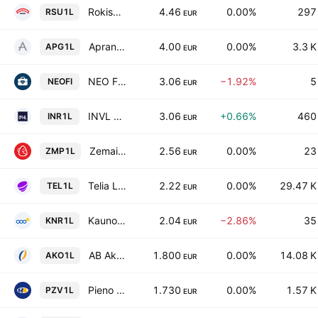
Rokiskio suris AB
4.46
0.00%
297
RSU1L
EUR
Apranga APB
4.00
0.00%
3.3 K
APG1L
EUR
NEO Finance AB
3.06
−1.92%
5
NEOFI
EUR
INVL Baltic Real Estate UTIB EUR
3.06
+0.66%
460
INR1L
EUR
Zemaitijos Pienas AB
2.56
0.00%
23
ZMP1L
EUR
Telia Lietuva AB
2.22
0.00%
29.47 K
TEL1L
EUR
Kauno Energija AB
2.04
−2.86%
35
KNR1L
EUR
AB Akola Group
1.800
0.00%
14.08 K
AKO1L
EUR
Pieno Zvaigzdes AB
1.730
0.00%
1.57 K
PZV1L
EUR