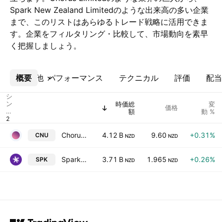
Spark New Zealand Limitedのような出来高の多い企業
まで、このリストはあらゆるトレード戦略に活用できま
す。企業をフィルタリング・比較して、市場動向を素早
く把握しましょう。
概要
その他
パフォーマンス
テクニカル
評価
配当
シ
ン
時価総
変
価格
ボ
額
動 %
ル
Chorus Limited
4.12 B
9.60
+0.31%
CNU
NZD
NZD
Spark New Zealand Limited
3.71 B
1.965
+0.26%
SPK
NZD
NZD