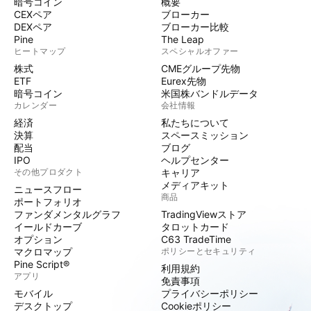
暗号コイン
概要
CEXペア
ブローカー
DEXペア
ブローカー比較
Pine
The Leap
ヒートマップ
スペシャルオファー
株式
CMEグループ先物
ETF
Eurex先物
暗号コイン
米国株バンドルデータ
カレンダー
会社情報
経済
私たちについて
決算
スペースミッション
配当
ブログ
IPO
ヘルプセンター
その他プロダクト
キャリア
メディアキット
ニュースフロー
商品
ポートフォリオ
ファンダメンタルグラフ
TradingViewストア
イールドカーブ
タロットカード
オプション
C63 TradeTime
マクロマップ
ポリシーとセキュリティ
Pine Script®
利用規約
アプリ
免責事項
モバイル
プライバシーポリシー
デスクトップ
Cookieポリシー