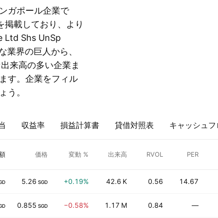
ンガポール企業で
を掲載しており、より
Ltd Shs UnSp
 Shのような業界の巨人から、
stのような出来高の多い企業ま
ます。企業をフィル
ょう。
当
収益率
損益計算書
貸借対照表
キャッシュフ
額
価格
変動 %
出来高
RVOL
PER
5.26
+0.19%
42.6 K
0.56
14.67
GD
SGD
0.855
−0.58%
1.17 M
0.84
—
GD
SGD