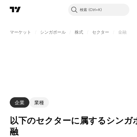
検索
マーケット
/
シンガポール
/
株式
/
セクター
/
金融
企業
業種
以下のセクターに属するシンガポール企業: 金
融