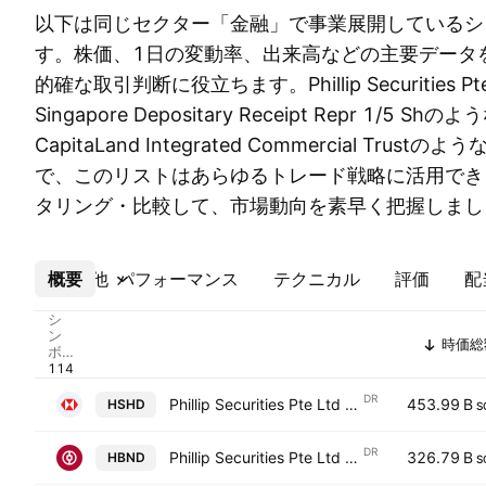
以下は同じセクター「金融」で事業展開しているシ
す。株価、1日の変動率、出来高などの主要データ
的確な取引判断に役立ちます。Phillip Securities Pte 
Singapore Depositary Receipt Repr 1/5
CapitaLand Integrated Commercial Tru
で、このリストはあらゆるトレード戦略に活用でき
タリング・比較して、市場動向を素早く把握しまし
概要
その他
パフォーマンス
テクニカル
評価
配
シ
ン
時価総
ボ
ル
DR
Phillip Securities Pte Ltd Shs UnSp Singapore Depositary Receipt Repr 1/5 Sh
453.99 B
HSHD
S
DR
Phillip Securities Pte Ltd Shs UnSp Singapore Depositary Receipt Repr 1 Sh
326.79 B
HBND
S