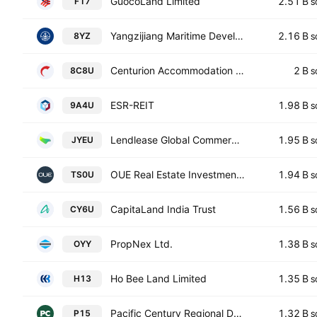
GuocoLand Limited
2.51 B
F17
S
Yangzijiang Maritime Development Ltd.
2.16 B
8YZ
S
Centurion Accommodation REIT
2 B
8C8U
S
ESR-REIT
1.98 B
9A4U
S
Lendlease Global Commercial REIT
1.95 B
JYEU
S
OUE Real Estate Investment Trust
1.94 B
TS0U
S
CapitaLand India Trust
1.56 B
CY6U
S
PropNex Ltd.
1.38 B
OYY
S
Ho Bee Land Limited
1.35 B
H13
S
Pacific Century Regional Developments Ltd
1.32 B
P15
S