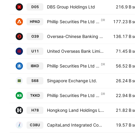
DBS Group Holdings Ltd
216.9 B
D05
S
DR
Phillip Securities Pte Ltd Shs UnSp Singapore Depositary Receipt Repr 1/2 Sh
177.23 B
HPAD
S
Oversea-Chinese Banking Corporation Limited
136.17 B
O39
S
United Overseas Bank Limited
71.45 B
U11
S
DR
Phillip Securities Pte Ltd Shs UnSp Singapore Depositary Receipt Repr 2/1 Sh
56.52 B
IBKD
S
Singapore Exchange Ltd.
26.24 B
S68
S
DR
Phillip Securities Pte Ltd Shs Singapore Depositary Receipt Repr 1 NDVR
22.94 B
TKKD
S
Hongkong Land Holdings Limited
21.82 B
H78
S
CapitaLand Integrated Commercial Trust
19.57 B
C38U
S